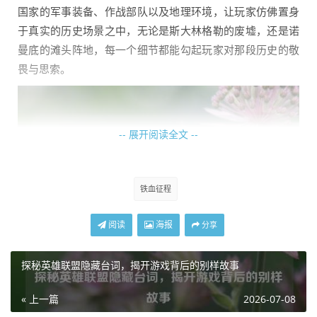
国家的军事装备、作战部队以及地理环境，让玩家仿佛置身
于真实的历史场景之中，无论是斯大林格勒的废墟，还是诺
曼底的滩头阵地，每一个细节都能勾起玩家对那段历史的敬
畏与思索。
-- 展开阅读全文 --
铁血征程
阅读
海报
分享
探秘英雄联盟隐藏台词，揭开游戏背后的别样故事
策略与决策的博弈
« 上一篇
2026-07-08