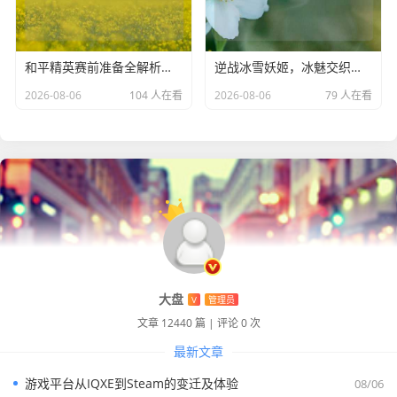
个二战历程，玩家在完成任务的过程中，不仅能体验到紧张
刺激的战斗，还能深入了解历史背后的故事，沉浸在那个充
满热血与牺牲的时代。
和平精英赛前准备全解析与所见内容
逆战冰雪妖姬，冰魅交织传奇及获取方式
2026-08-06
104 人在看
2026-08-06
79 人在看
对历史的铭记与反思
Steam 战略游戏中的二战篇章不仅仅是娱乐，更是对历史的
一种铭记与反思，通过游戏，玩家能更加直观地认识到战争
的残酷性和破坏性，体会到和平的珍贵，它们提醒着我们，
那段历史不应被遗忘，我们应当从历史中汲取教训，珍惜当
下的和平环境，共同努力维护世界的和平与稳定。
以二战为主题的 Steam 战略游戏为玩家打开了一扇了解历
大盘
史、体验战争的大门，它们以独特的方式让玩家在虚拟世界
V
管理员
中领略到二战的风云变幻，在策略与决策的较量中收获乐趣
文章 12440 篇
|
评论 0 次
与思考，成为玩家们探索历史、感受战争魅力的绝佳选择。
最新文章
游戏平台从IQXE到Steam的变迁及体验
08/06