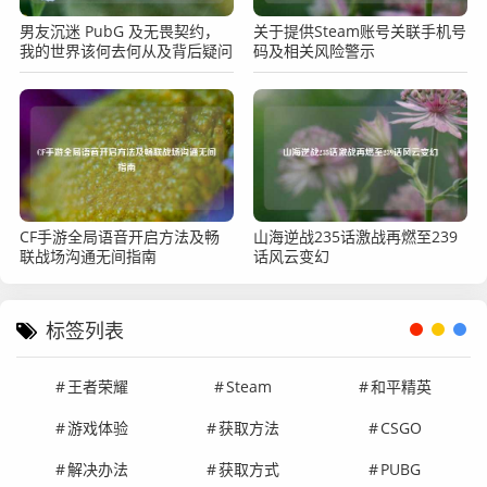
男友沉迷 PubG 及无畏契约，
关于提供Steam账号关联手机号
我的世界该何去何从及背后疑问
码及相关风险警示
CF手游全局语音开启方法及畅
山海逆战235话激战再燃至239
联战场沟通无间指南
话风云变幻
标签列表
王者荣耀
Steam
和平精英
游戏体验
获取方法
CSGO
解决办法
获取方式
PUBG