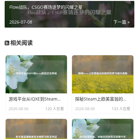
Flow战队，CSGO赛场逐梦的闪耀之星
二战题材的 Steam 战略游戏核心魅力在于策略的运用，玩家
需要在复杂的战场局势中做出明智决策，从部队的部署、资
2026-07-08
下一篇 »
源的调配到战术的制定，每一步都关乎战争的胜负，合理规
划陆军的推进路线，巧妙安排空军的支援任务，精确计算海
相关阅读
军的护航与作战行动，都需要玩家具备高超的战略眼光和决
策能力，外交策略也是游戏中的重要一环，与盟友的协同作
战、对中立国的争取以及对敌人的分化瓦解，都能在战争天
平上产生微妙的变化。
沉浸感十足的体验
游戏平台从IQXE到Steam的变迁及体验
探秘Steam上欧美富翁的游戏世界与相关美剧
为了给玩家带来极致的沉浸体验,这些游戏在音效、画面等方
面都下足了功夫，枪炮声、爆炸声震耳欲聋，仿佛将玩家直
2026-08-06
120 人在看
2026-08-06
133 人在看
接拉到了战火纷飞的前线；逼真的战争场景画面，无论是硝
烟弥漫的战场还是废墟中挣扎的士兵，都让玩家深刻感受到
战争的残酷与无情，游戏中的剧情任务和历史事件串联起整