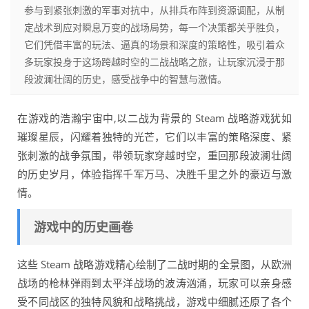
参与到紧张刺激的军事对抗中，从排兵布阵到资源调配，从制
定战术到应对瞬息万变的战场局势，每一个决策都关乎胜负，
它们凭借丰富的玩法、逼真的场景和深度的策略性，吸引着众
多玩家投身于这场跨越时空的二战战略之旅，让玩家沉浸于那
段波澜壮阔的历史，感受战争中的智慧与激情。
在游戏的浩瀚宇宙中,以二战为背景的 Steam 战略游戏犹如
璀璨星辰，闪耀着独特的光芒，它们以丰富的策略深度、紧
张刺激的战争氛围，带领玩家穿越时空，重回那段波澜壮阔
的历史岁月，体验指挥千军万马、决胜千里之外的豪迈与激
情。
游戏中的历史画卷
这些 Steam 战略游戏精心绘制了二战时期的全景图，从欧洲
战场的枪林弹雨到太平洋战场的波涛汹涌，玩家可以亲身感
受不同战区的独特风貌和战略挑战，游戏中细腻还原了各个