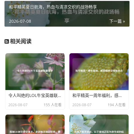
家们可以通过签到排行榜，看到自己与其他玩家签到天数的
和平精英夏日航海，热血与清凉交织的战场畅享
对比，这无疑激发了大家的竞争意识，每天都想要坚持签
到，超越他人，成为签到达人，这种社交互动让玩家之间有
2026-07-08
下一篇 »
了更多的话题和比较,也让游戏社区的氛围更加活跃。
签到还像是一种对游戏热爱的仪式感，无论当天游戏战况如
相关阅读
何，打开 app 签到的那一刻，仿佛在向自己钟爱的游戏世界
宣告：我依然在这里，热爱如初，它是玩家与游戏之间的一
种默契约定,让玩家在忙碌的生活中始终保持着与游戏的紧密
联系。
PUBG 小黑盒 app 的签到功能，不仅仅是一个简单的日常任
务，更是连接玩家与游戏的情感纽带，带来乐趣、福利与社
令人叫绝的LOL牛宝英雄联盟名字
和平精英一周年福利，感恩相伴及领取地点
交互动，成为了玩家游戏生活中一道独特而又美好的风景
2026-08-07
155 人在看
2026-08-07
194 人在看
线。