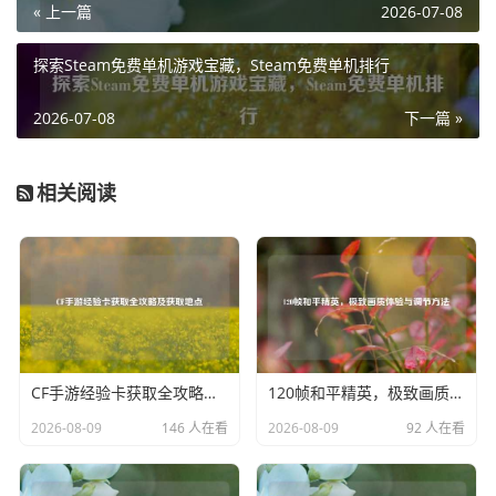
« 上一篇
2026-07-08
国际知名度，同时也能为 Steam 平台注入更多新鲜血液，丰
富平台的游戏库,吸引更多国内外玩家。
探索Steam免费单机游戏宝藏，Steam免费单机排行
随着中国互联网基础设施的不断完善以及网络技术的飞速发
展，玩家对于在线游戏平台的体验要求也日益提高，Steam
2026-07-08
下一篇 »
凭借其稳定的服务、丰富的社交功能以及优质的游戏推荐机
制，能够很好地满足玩家对于高品质游戏平台的需求，这使
相关阅读
得 Steam 在与其他竞争对手的角逐中具备一定优势,也为其
在中国市场的持续发展创造了有利条件。
中国在 Steam 领域的发展也面临着一些挑战，政策法规的监
管是不容忽视的因素，游戏行业受到严格的政策管控，对于
游戏内容的审核标准日益严格，Steam 平台上的游戏需要符
合中国的相关法律法规和文化政策要求，这对于一些国外引
CF手游经验卡获取全攻略及获取地点
120帧和平精英，极致画质体验与调节方法
进的游戏以及平台自身的运营都提出了更高的合规要求，如
何在遵守政策的前提下，保持平台的特色和活力，是 Steam
2026-08-09
146 人在看
2026-08-09
92 人在看
需要不断思考和解决的问题。
市场竞争激烈也是一大挑战，除了 Steam 之外，国内已经涌