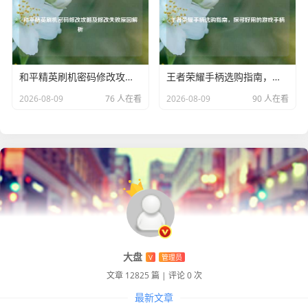
现出了众多游戏平台和发行渠道，它们在国内市场深耕已
久，积累了丰富的用户资源和运营经验，这些竞争对手在游
戏推广、用户服务等方面各有优势，给 Steam 的市场拓展带
来了不小的压力，Steam 需要不断优化自身的运营策略，提
和平精英刷机密码修改攻略及修改失败原因解析
王者荣耀手柄选购指南，探寻好用的游戏手柄
升用户体验,才能在激烈的市场竞争中脱颖而出。
2026-08-09
76 人在看
2026-08-09
90 人在看
文化差异也是一个潜在影响因素，Steam 上的游戏类型丰富
多样，其中不乏一些与中国文化和玩家喜好存在差异的作
品，如何更好地平衡全球游戏资源与中国本土市场需求，让
更多符合中国玩家口味的游戏能够在 Steam 上获得更好的推
广和发展,也是需要解决的重要问题。
尽管面临诸多挑战，但中国在 Steam 领域依然有着广阔的发
展空间，通过不断适应政策要求、提升自身竞争力以及加强
与国内游戏产业的合作，Steam 有望在中国市场取得更大的
大盘
V
管理员
突破，与国内优秀游戏开发商深度合作，助力更多国产精品
文章 12825 篇
|
评论 0 次
游戏走向世界；积极响应政策导向，加强游戏内容审核和管
最新文章