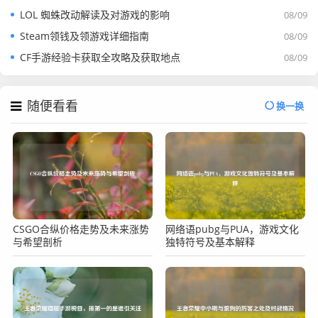
理，确保平台健康发展；持续优化平台服务，针对中国玩家
LOL 蜘蛛改动解读及对游戏的影响
08/09
特点进行本地化改进,提升用户满意度。
Steam领钱及领游戏详细指南
08/09
中国在 Steam 领域不仅有发展的潜力，而且随着各方的共同
CF手游经验卡获取全攻略及获取地点
08/09
努力，有望在这个全球知名的游戏平台上绽放光彩，实现更
大的发展，关键在于如何充分利用机遇，有效应对挑战，在
随便看看
政策、市场、文化等多方面因素的平衡中寻得发展的最优路
换一换
径。
CSGO合纵价格走势及未来涨势
网络语pubg与PUA，游戏文化
与希望剖析
独特符号及基本解释