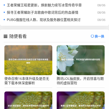
王者荣耀王昭君更新，焕新魅力续写冰雪传奇华章
08/06
探寻王者荣耀赵子龙歌曲中歌词背后的热血豪情
08/06
PUBG俄服在线人数、现状及服务器位置相关探讨
08/06
随便看看
换一换
使命召唤16本体升级及是否无
腾讯LOL抽皮肤，开启惊喜与期
需下载本体深度解析
待的虚拟冒险