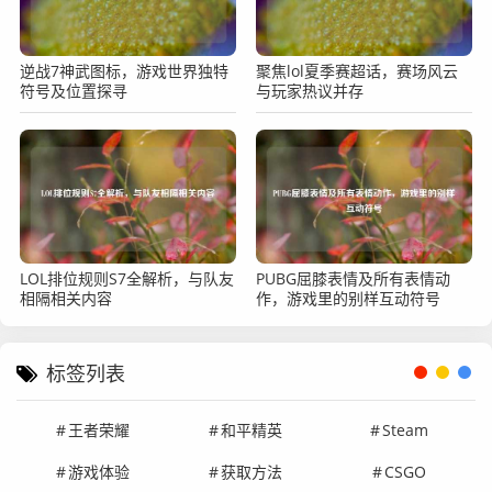
逆战7神武图标，游戏世界独特
聚焦lol夏季赛超话，赛场风云
符号及位置探寻
与玩家热议并存
LOL排位规则S7全解析，与队友
PUBG屈膝表情及所有表情动
相隔相关内容
作，游戏里的别样互动符号
标签列表
王者荣耀
和平精英
Steam
游戏体验
获取方法
CSGO