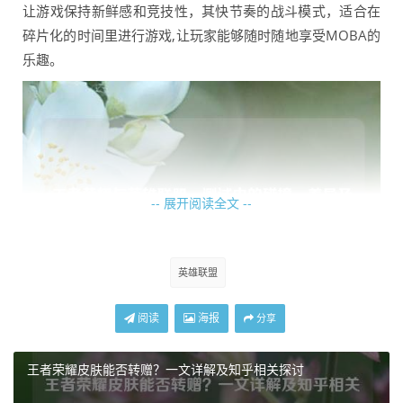
让游戏保持新鲜感和竞技性，其快节奏的战斗模式，适合在
碎片化的时间里进行游戏,让玩家能够随时随地享受MOBA的
乐趣。
-- 展开阅读全文 --
英雄联盟
阅读
海报
分享
英雄联盟则是PC端MOBA游戏的代表，拥有深厚的游戏底蕴
和庞大的赛事体系，它的测试更加注重游戏整体的平衡性和
王者荣耀皮肤能否转赠？一文详解及知乎相关探讨
竞技环境的打造，每一个英雄的属性调整、装备的更新都会