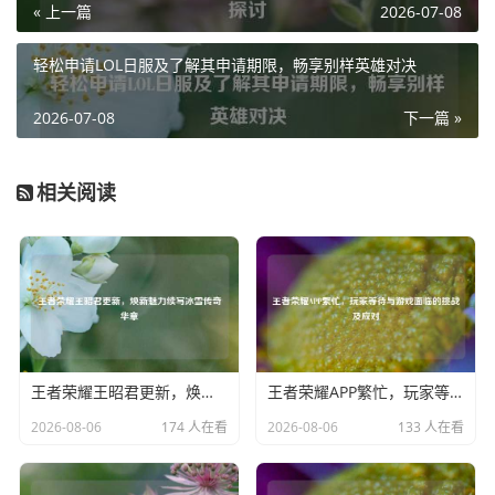
« 上一篇
2026-07-08
经过精心的测试和数据分析，以确保游戏在高水平竞技中保
持公平性，英雄联盟的地图设计和游戏机制经过多年的打
轻松申请LOL日服及了解其申请期限，畅享别样英雄对决
磨，形成了一套成熟且稳定的体系,玩家们在其中可以体验到
高度策略性的团队协作战斗。
2026-07-08
下一篇 »
两款游戏在测试过程中，都面临着如何平衡游戏性与玩家体
验的挑战，王者荣耀需要在移动端的性能限制下，保证游戏
相关阅读
画面的流畅度和英雄技能的表现力，对于新英雄的推出，要
通过测试确保其强度既不会过高破坏游戏平衡，又能让玩家
感受到新角色带来的新鲜感和趣味性，英雄联盟则要在不断
更新游戏内容的同时，避免新机制或新英雄对原有的游戏生
态造成过大冲击,通过严格的测试来维持游戏竞技性的稳定。
在英雄设计方面，王者荣耀与英雄联盟也有着各自的特点，
王者荣耀王昭君更新，焕新魅力续写冰雪传奇华章
王者荣耀APP繁忙，玩家等待与游戏面临的挑战及应对
王者荣耀中的英雄形象更加多样化，融合了众多中国传统文
化元素，每个英雄都有着独特的故事背景和技能特效，在测
2026-08-06
174 人在看
2026-08-06
133 人在看
试新英雄时，开发者会着重考虑其技能与游戏现有体系的兼
容性，以及在不同段位和玩家水平下的表现，英雄联盟的英