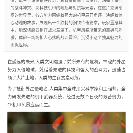
情，诞生了诸多钢铁传奇，其背景故事丰富多样，涵盖了激烈
的战斗冲突、高科技机甲的崛起与对抗等元素，在这片充满硝
烟的世界里，各方势力围绕着强大的机甲展开角逐，演绎着惊
心动魄的故事，展现出一个独特的钢铁传奇篇章，玩家置身其
中，能深切感受到在战火笼罩下，机甲风暴所带来的震撼与刺
激，体验一场场扣人心弦的战斗冒险，沉浸于这个独具魅力的
虚拟世界。
在遥远的未来,人类文明遭遇了前所未有的危机，神秘的外星
势力入侵地球，凭借着先进的科技和强大的战斗力，迅速占
领了大片土地，人类的生存岌岌可危。
为了抵御外星侵略者,人类集中全球顶尖科学家和工程师，全
力研发先进的机甲武器系统，经过无数个日夜的艰苦努力，
CF机甲风暴应运而生。