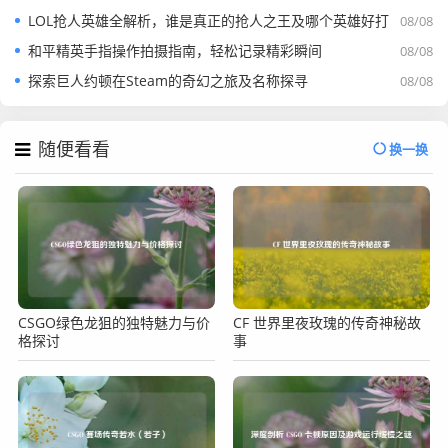
LOL抢人英雄全解析，谁是真正的抢人之王及哪个英雄好打
08/08
和平精英手指操作拍摄指南，轻松记录精彩瞬间
08/08
探索巨人约顿在Steam的奇幻之旅及名称探寻
08/08
随便看看
换一换
CSGO绿色龙狙的独特魅力与价
CF 世界里夜玫瑰的传奇神秘故
格探讨
事