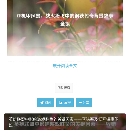
CF机甲风暴的核心是一系列高度智能化、战斗力超强的机
-- 展开阅读全文 --
甲，这些机甲具备坚固的外壳，能够抵御外星武器的攻击；
装备了各种先进的武器系统，从强大的能量炮到灵活的激光
剑，每一种武器都经过精心设计，旨在给予外星侵略者致命
钢铁传奇
打击。
阅读
海报
分享
在战火纷飞的战场上,CF机甲战士们肩负着保卫地球的重任，
他们驾驶着机甲，穿梭在枪林弹雨中，与外星侵略者展开激
英雄联盟中影响游戏胜负的关键因素——容错率及低容错率英
烈交锋，每一次战斗都是一场生死较量，机甲战士们凭借着
雄
高超的驾驶技巧和顽强的战斗意志，一次次击退外星敌人的