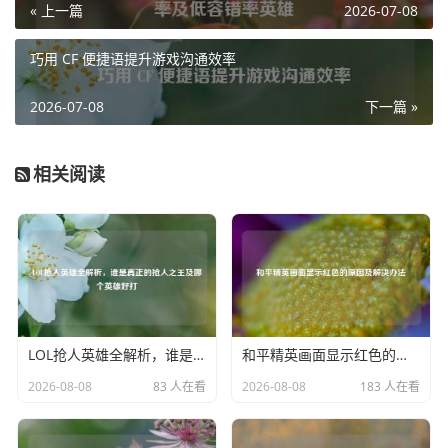
« 上一篇
2026-07-08
进攻。
随着战争的持续,CF机甲风暴不断发展壮大，新的机甲型号陆
巧用 CF 便捷语提升游戏沟通效率
续投入战场，其性能和战斗力不断提升，机甲战士们也在战
2026-07-08
下一篇 »
斗中积累经验，形成了紧密的团队，彼此配合默契，共同为
了地球的和平而战。
相关阅读
在这场残酷的战争中,有许多英勇的故事发生，有的机甲战士
为了保护队友，不惜牺牲自己，驾驶着受损的机甲冲向敌
阵；有的团队在绝境中凭借着智慧和勇气，找到了外星侵略
者的弱点，给予了敌人致命一击。
CF机甲风暴的背景故事,就是一部人类在绝境中奋起反抗、不
屈不挠的壮丽史诗，它见证了人类在面对危机时的坚韧与勇
气，以及为了守护家园而付出的巨大牺牲，在未来的日子
LOL抢人英雄全解析，谁是真正的抢人之王及哪个英雄好打
和平精英画面显示红色的原因及解决办法
里，CF机甲风暴将继续在这片充满战火的天空下，书写属于
2026-08-08
83 人在看
2026-08-08
183 人在看
人类的传奇篇章，为地球的和平与安宁而战。