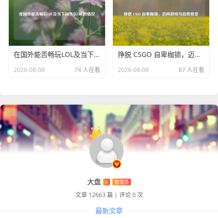
在国外能否畅玩LOL及当下国外玩LOL的情况
挣脱 CSGO 自卑枷锁，迈向游戏与自我蜕变
2026-08-08
74 人在看
2026-08-08
87 人在看
大盘
V
管理员
文章 12663 篇
|
评论 0 次
最新文章