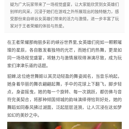
疑为广大玩家带来了一场视觉盛宴，让大家能欣赏到女英雄们
别样的风采，沉浸于她们在游戏之外所展现出的独特魅力，感
受那份来自峡谷女英雄们带来的活力与激情，进一步丰富了玩
家对于王者荣耀的体验与热爱。
在王者荣耀那绚丽多彩的峡谷世界里,女英雄们宛如一颗颗璀
璨的星辰，各自散发着独特的光芒，而她们的热舞，更是如
同一场场视觉盛宴，将魅力与激情展现得淋漓尽致，成为玩
家们津津乐道的话题。
貂蝉,这位绝世舞姬以其灵动轻盈的舞姿闻名，当音乐响起，
她身着华丽的舞衣翩翩起舞，手中的花球上下翻飞，脚步轻
点，身姿摇曳，她的每一个旋转、每一次跳跃，都仿佛与音
符完美契合，将那种倾国倾城的韵味演绎得恰到好处，她的
舞蹈如同春风拂过湖面，泛起层层涟漪，让人沉浸在这如梦
如幻的美妙之中。