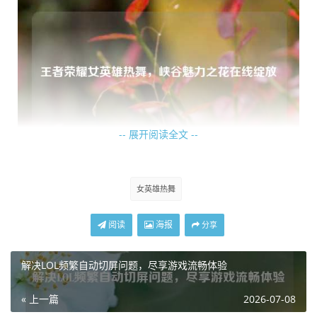
-- 展开阅读全文 --
不知火舞则带着别样的热情与火辣,她的热舞充满了力量感，
女英雄热舞
每一个动作都干脆利落，红色的衣衫随风飘动，她时而快速
踢腿，时而高高跃起，手中的扇子开合之间仿佛蕴含着无尽
阅读
海报
分享
的能量，她的眼神中透露出坚定与自信，那热烈的舞蹈就如
同燃烧的火焰，瞬间点燃整个峡谷，让人感受到她那炽热的
解决LOL频繁自动切屏问题，尽享游戏流畅体验
魅力。
« 上一篇
2026-07-08
公孙离也是热舞的佼佼者,她手持双剑，舞姿优雅而洒脱，轻