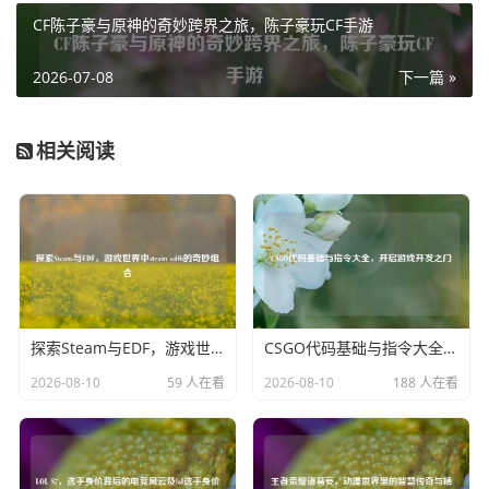
盈的步伐在地面上踏出美妙的节奏，双剑在她手中如同灵动
CF陈子豪与原神的奇妙跨界之旅，陈子豪玩CF手游
的音符，随着她的舞动奏响一曲华丽乐章，她时而旋转跳
跃，如同花丛中穿梭的蝴蝶；时而静立凝眸，宛如一幅绝美
2026-07-08
下一篇 »
的画卷，她的热舞将那种优雅与灵动完美融合，让人不禁为
之倾倒。
相关阅读
这些王者荣耀女英雄们的热舞,不仅仅是游戏中的精彩表现，
更是她们个性与魅力的生动诠释，她们在峡谷中用热舞诉说
着自己的故事，展现着独特的风采，成为了玩家们心中难以
忘怀的经典画面，让每一个置身于峡谷的人都能感受到她们
绽放的魅力之花所带来的无尽惊喜与感动。
探索Steam与EDF，游戏世界中steam edf6的奇妙组合
CSGO代码基础与指令大全，开启游戏开发之门
2026-08-10
59 人在看
2026-08-10
188 人在看