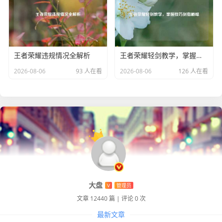
lol的热血不仅仅体现在游戏内的战斗中，还延伸到了玩家们
的社交互动里，玩家们因为共同的热爱聚集在一起，组成战
队，为了荣誉并肩作战，他们在训练中相互切磋，不断提升
自己的实力；在比赛中携手共进，向着冠军的宝座发起冲
王者荣耀违规情况全解析
王者荣耀轻剑教学，掌握技巧剑指巅峰
击，战队之间的较量，更是将热血氛围推向了高潮，赛场
2026-08-06
93 人在看
2026-08-06
126 人在看
上，选手们全神贯注，观众们热情高涨，呐喊声、欢呼声此
起彼伏,整个场面热血沸腾。
lol，它以独特的魅力，让无数玩家燃烧热血，沉浸在这个充
满激情与挑战的世界里，每一场战斗都是一次热血的洗礼，
每一次胜利都是对热血青春的最好诠释，它不仅仅是一款游
戏，更是玩家们心中热血梦想的承载，激励着他们在虚拟与
现实的世界中，不断挑战自我，书写属于自己的热血篇章。
大盘
V
管理员
文章 12440 篇
|
评论 0 次
最新文章