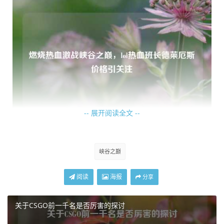
-- 展开阅读全文 --
游戏开始，双方玩家如同两支蓄势待发的军队，迅速奔赴各
自的战场，打野英雄在野区穿梭，敏锐地洞察着每一个机
峡谷之巅
会，他们的身影如同鬼魅，随时准备给予敌人致命一击；上
单玩家则在与对手的对线中，不断碰撞出火花，每一次技能
阅读
海报
分享
的释放，每一次兵线的争夺，都充满了火药味；中单选手在
地图的中央区域，用智慧与技巧掌控着节奏，他们的每一个
关于CSGO前一千名是否厉害的探讨
决策都可能影响着整个战局的走向；下路的射手和辅助组