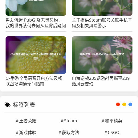
男友沉迷 PubG 及无畏契约，
关于提供Steam账号关联手机号
我的世界该何去何从及背后疑问
码及相关风险警示
CF手游全局语音开启方法及畅
山海逆战235话激战再燃至239
联战场沟通无间指南
话风云变幻
标签列表
王者荣耀
Steam
和平精英
游戏体验
获取方法
CSGO