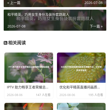
« 上一篇
2026-07-08
合，紧密配合，相互扶持，在枪林弹雨中寻找着输出的空间,
他们的默契是团队胜利的关键一环。
和平精英，巧用女生身份及装扮套路敌人
团战打响，那一刻，整个峡谷仿佛被热血点燃，各种技能特
效交织在一起，绚丽夺目却又充满了危险，玩家们喊着激昂
2026-07-08
下一篇 »
的口号，毫不犹豫地冲向敌人，坦克英雄挺身而出，用身躯
为队友筑起坚固的防线，承受着敌人的狂风暴雨；输出英雄
相关阅读
们则在后方疯狂输出，他们的每一次攻击都如同一把利刃，
刺向敌人的心脏，而辅助英雄们，在关键时刻精准地释放技
能，为队友提供保护和增益，他们是团队的幕后英雄,默默守
护着胜利的希望。
每一次击杀，每一次团战的胜利，都让玩家们热血沸腾，那
种战胜对手的成就感，如同汹涌的浪潮，将玩家们内心的热
IPTV 助力畅享王者荣耀总决赛视频完整版盛宴
优化和平精英直播间画质及调整方法，尽享极致视觉盛宴
血推向更高的沸点，在这个过程中，玩家们不仅展现出了高
超的游戏技巧，更体现出了坚韧不拔的毅力和团结协作的精
2026-08-06
147 人在看
2026-08-06
195 人在看
神，即使面对逆风局，也绝不轻言放弃，而是凭借着顽强的
斗志,寻找机会绝地反击。