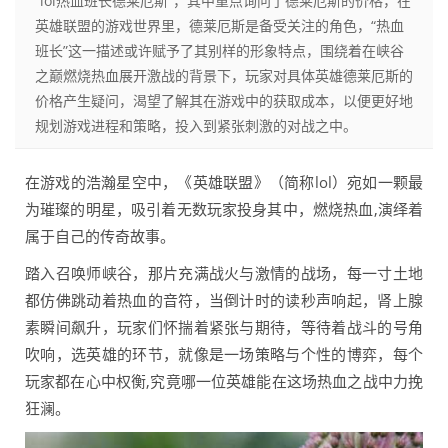
“lol热血班长德莱厄斯”，其中重点询问了德莱厄斯的价格，在
英雄联盟的游戏世界里，德莱厄斯是备受关注的角色，“热血
班长”这一描述或许赋予了其别样的形象特点，围绕着在峡谷
之巅燃烧热血展开激战的背景下，玩家对具体英雄德莱厄斯的
价格产生疑问，渴望了解其在游戏中的获取成本，以便更好地
规划游戏进程和策略，投入到紧张刺激的对战之中。
在游戏的浩瀚星空中，《英雄联盟》（简称lol）宛如一颗最
为璀璨的明星，吸引着无数玩家投身其中，燃烧热血,演绎着
属于自己的传奇故事。
踏入召唤师峡谷，那片充满战火与激情的战场，每一寸土地
都仿佛跳动着热血的音符，当倒计时的读秒声响起，肾上腺
素瞬间飙升，玩家们怀揣着紧张与期待，等待着战斗的号角
吹响，选英雄的环节，就像是一场策略与个性的博弈，每个
玩家都在心中权衡,究竟哪一位英雄能在这场热血之战中力挽
狂澜。