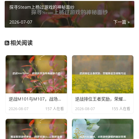
体验版中还保留着最初的模样，让人不禁回忆起当年初次接
探寻Steam上杨过游戏的神秘面纱
触这款游戏时的那份激动与新奇。
2026-07-07
下一篇 »
LOL体验版的社区氛围也别具一格,玩家们因为共同对新内容
的好奇和探索而聚集在一起，大家相互交流心得，分享自己
对新英雄技能的理解，或是讨论新模式的最佳战术，这种充
相关阅读
满活力与热情的交流，让游戏不仅仅是一场竞技，更成为了
玩家们思想碰撞、共同成长的平台。
LOL体验版也并非十全十美,由于它是先行测试的版本，可能
会存在一些不稳定的因素，比如偶尔出现的卡顿、闪退等问
题，但这些小瑕疵并不能掩盖它为玩家带来的独特价值。
LOL体验版以其独特的魅力,吸引着不同阶段的玩家投身其
逆战M101与M107，战场伙伴及所有皮肤介绍
逆战排位王者奖励，荣耀象征及领取方法
中，它是游戏进化的前沿阵地，是新手成长的温暖港湾，也
2026-08-07
157 人在看
2026-08-07
155 人在看
是老玩家情怀的寄托之所，在这个特别的游戏空间里，每一
次体验都是一次与英雄联盟深度对话的机会，让玩家们更加
深入地领略这款游戏的无限魅力与可能。