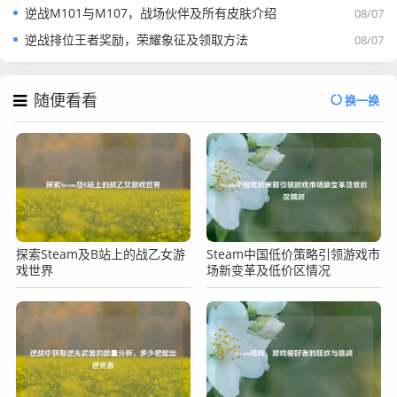
逆战M101与M107，战场伙伴及所有皮肤介绍
08/07
逆战排位王者奖励，荣耀象征及领取方法
08/07
随便看看
换一换
探索Steam及B站上的战乙女游
Steam中国低价策略引领游戏市
戏世界
场新变革及低价区情况