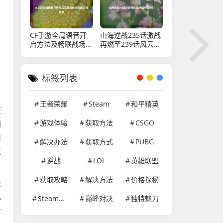
CF手游全局语音开
山海逆战235话激战
启方法及畅联战场沟
再燃至239话风云变
通无间指南
幻
标签列表
王者荣耀
Steam
和平精英
压
游戏体验
获取方法
CSGO
同
用
解决办法
获取方式
PUBG
造
逆战
LOL
英雄联盟
获取攻略
解决方法
价格探秘
吸
机
Steam游戏
巅峰对决
独特魅力
一