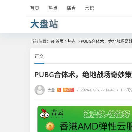
首页
热点
综合
常识
大盘站
当前位置：
首页
热点
PUBG合体术，绝地战场奇
正文
PUBG合体术，绝地战场奇妙
大盘
/
2026-07-07 22:14:49
/
185阅
V
管理员