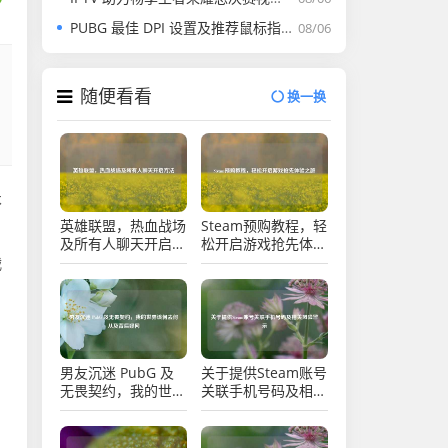
PUBG 最佳 DPI 设置及推荐鼠标指南
08/06
随便看看
换一换
术
英雄联盟，热血战场
Steam预购教程，轻
及所有人聊天开启方
松开启游戏抢先体验
法
之旅
战
男友沉迷 PubG 及
关于提供Steam账号
无畏契约，我的世界
关联手机号码及相关
该何去何从及背后疑
风险警示
问