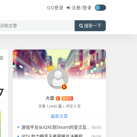
QQ登录
注册/
登录
搜索一下
7
大盘
V
管理员
文章 12440 篇
|
评论 0 次
最新文章
游戏平台从IQXE到Steam的变迁及体验
08/06
IPTV 助力畅享王者荣耀总决赛视频完整版盛宴
08/06