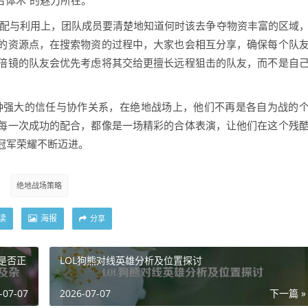
合体术”的魅力所在。
合理分配与利用上，团队成员要清楚地知道何时该去争夺物资丰富的区域
的资源点，在搜索物资的过程中，大家也会相互分享，确保每个队
倍镜的队友会优先考虑将其交给更擅长远程狙击的队友，而不是自
了一种强大的信任与协作关系，在绝地战场上，他们不再是各自为战的
每一次成功的配合，都像是一场精彩的合体表演，让他们在这个残
冠军荣耀不断迈进。
绝地战场策略
读
海报
分享
是否正
LOL狗熊对线英雄分析及位置探讨
-07-07
2026-07-07
下一篇 »