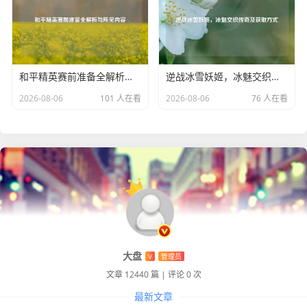
和平精英赛前准备全解析与所见内容
逆战冰雪妖姬，冰魅交织传奇及获取方式
2026-08-06
101 人在看
2026-08-06
76 人在看
大盘
V
管理员
文章 12440 篇
|
评论 0 次
最新文章