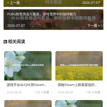
« 上一篇
2026-07-07
分，而不是生硬的添加，这种融合不仅提升了游戏的美观
度，还让玩家在游戏过程中感受到一种更加和谐、流畅的体
PUBG粉色饰品与套装，游戏世界中的独特魅力
验。
2026-07-07
下一篇 »
透明信息框的个性化设置也为玩家提供了更多的自主空间,玩
家可以根据自己的喜好调整信息框的透明度、显示位置等，
使其更符合自己的操作习惯和视觉偏好。
相关阅读
王者荣耀透明信息框以其独特的魅力,为游戏增添了别样的风
采，让玩家在享受游戏乐趣的同时，也能拥有更加舒适、精
彩的视觉与操作体验，它无疑是游戏开发者为玩家精心打造
的又一贴心设计，进一步丰富了这款游戏的魅力内涵。
游戏平台从IQXE到Steam的变迁及体验
探秘Steam上欧美富翁的游戏世界与相关美剧
2026-08-06
118 人在看
2026-08-06
130 人在看