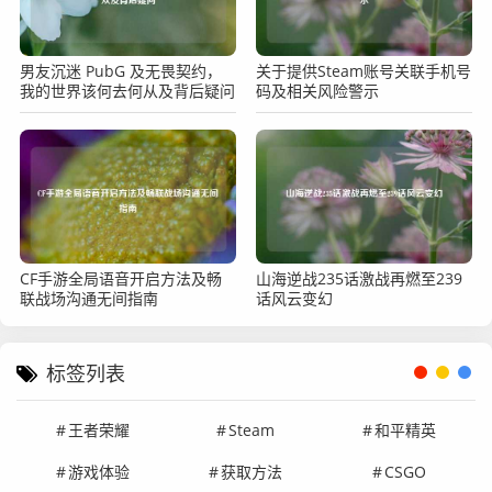
男友沉迷 PubG 及无畏契约，
关于提供Steam账号关联手机号
我的世界该何去何从及背后疑问
码及相关风险警示
CF手游全局语音开启方法及畅
山海逆战235话激战再燃至239
联战场沟通无间指南
话风云变幻
标签列表
王者荣耀
Steam
和平精英
游戏体验
获取方法
CSGO