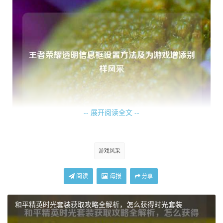
-- 展开阅读全文 --
对于玩家来说,透明信息框的优势十分明显，在激烈的团战
中，它能让玩家更迅速且准确地捕捉到重要提示，而不会因
游戏风采
为信息框的突兀而分散注意力，在紧张的对线期，透明的击
杀提示能让玩家第一时间知晓敌人的动向，从而做出更及时
阅读
海报
分享
的应对策略。
和平精英时光套装获取攻略全解析，怎么获得时光套装
透明信息框的设计也与游戏整体的风格更加融合,它能巧妙地
融入游戏场景之中，仿佛是游戏画面自然生长出来的一部