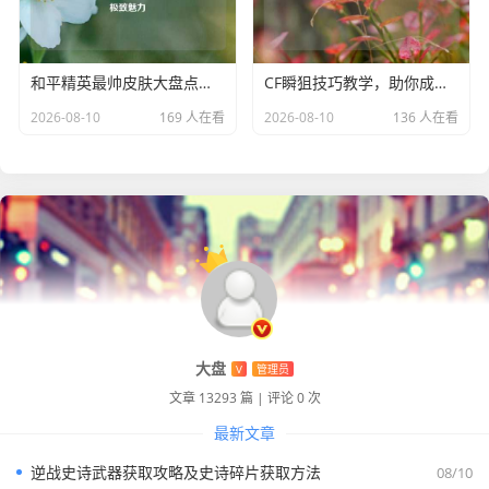
在僵尸模式中，还有一些特殊技能的特效也令人印象深刻，
例如某些僵尸拥有的隐身技能，当它们隐身时，身体会逐渐
变得透明，周围会出现一层淡淡的蓝色光芒特效，这种特效
和平精英最帅皮肤大盘点，领略枪林弹雨中的极致魅力
CF瞬狙技巧教学，助你成为战场狙神
不仅增加了技能的神秘感，还让玩家在寻找隐身僵尸时充满
2026-08-10
169 人在看
2026-08-10
136 人在看
了挑战与刺激，而人类玩家的一些技能特效同样炫酷，比如
使用道具时出现的光芒特效，或是触发特殊能力时身体周围
环绕的能量光环特效,都让玩家在游戏中展现出独特的魅力与
实力。
CSGO 僵尸模式的特效以其精湛的制作，将游戏中的恐怖、
刺激、紧张等元素完美地呈现出来，无论是阴森的场景特
效，还是僵尸与人类的各种动作、攻击特效，都让玩家沉浸
其中，体验到一场与众不同的游戏之旅，成为了 CSGO 游戏
大盘
中一道亮丽而独特的风景线。
V
管理员
文章 13293 篇
|
评论 0 次
最新文章
逆战史诗武器获取攻略及史诗碎片获取方法
08/10