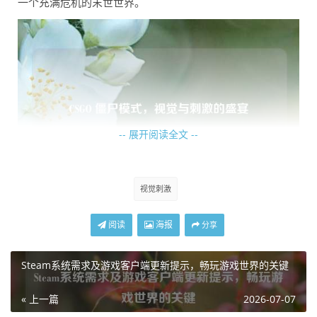
一个充满危机的末世世界。
-- 展开阅读全文 --
视觉刺激
当僵尸出现时，特效更是将它们的恐怖形象展现得淋漓尽
阅读
海报
分享
致，僵尸们的身体动作伴随着各种独特的特效，比如它们僵
硬的行走姿势，腿部关节处会有淡淡的绿色光芒闪烁，仿佛
Steam系统需求及游戏客户端更新提示，畅玩游戏世界的关键
是某种邪恶力量在驱动着它们，它们伸出的爪子上，寒光闪
« 上一篇
2026-07-07
烁，特效逼真地模拟出锋利的质感，让人感受到被抓伤的剧