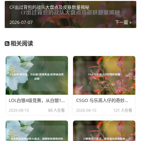
痛仿佛就在眼前，当僵尸发动攻击时，特效更是震撼，它们
CF出过背包的战队大盘点及皮肤数量揭秘
张开血盆大口，口中会喷出一团团黑色的烟雾特效，烟雾弥
漫开来，给周围的环境增添了更多的阴森气息，攻击时还会
2026-07-07
下一篇 »
有红色的光芒从僵尸的身体周围爆发，如同邪恶力量的宣泄,
让玩家深刻体会到僵尸的恐怖与强大。
相关阅读
对于人类玩家而言，武器攻击时的特效同样精彩绝伦，每一
把枪械射击时都有着独特的火光和弹道特效，手枪射击时，
火光闪烁较为密集，弹道特效清晰可见，子弹划过空气的痕
迹仿佛真实可触，冲锋枪的射击特效则更加迅猛，火光呈扇
形散开，弹道如闪电般穿梭，给玩家带来强烈的射击快感，
而步枪的特效则更具力量感，火光伴随着清脆的枪声，弹道
笔直而强劲，让人感受到精准射击带来的成就感，当玩家使
LOL白银4级竞赛，从白银1晋级黄金4的突破自我征程
CSGO 与乐高人仔的奇妙碰撞
用特殊武器，如霰弹枪时，特效更是震撼，枪口会喷出巨大
2026-08-10
88 人在看
2026-08-10
121 人在看
的火光，子弹如散花般散射出去，在击中目标时，会有明显
的溅射特效，将敌人打得血肉横飞，特效的细节处理十分到
位,让玩家仿佛身临其境般感受到战斗的激烈。