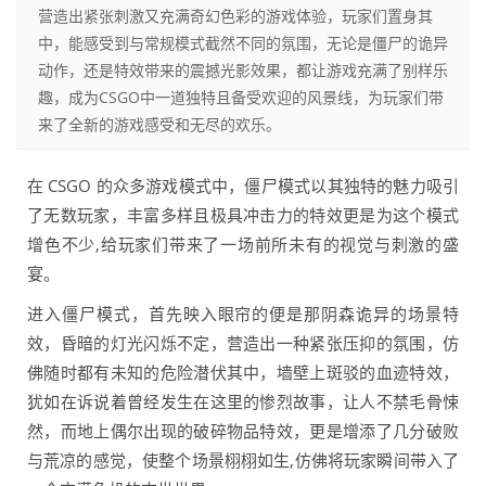
营造出紧张刺激又充满奇幻色彩的游戏体验，玩家们置身其
中，能感受到与常规模式截然不同的氛围，无论是僵尸的诡异
动作，还是特效带来的震撼光影效果，都让游戏充满了别样乐
趣，成为CSGO中一道独特且备受欢迎的风景线，为玩家们带
来了全新的游戏感受和无尽的欢乐。
在 CSGO 的众多游戏模式中，僵尸模式以其独特的魅力吸引
了无数玩家，丰富多样且极具冲击力的特效更是为这个模式
增色不少,给玩家们带来了一场前所未有的视觉与刺激的盛
宴。
进入僵尸模式，首先映入眼帘的便是那阴森诡异的场景特
效，昏暗的灯光闪烁不定，营造出一种紧张压抑的氛围，仿
佛随时都有未知的危险潜伏其中，墙壁上斑驳的血迹特效，
犹如在诉说着曾经发生在这里的惨烈故事，让人不禁毛骨悚
然，而地上偶尔出现的破碎物品特效，更是增添了几分破败
与荒凉的感觉，使整个场景栩栩如生,仿佛将玩家瞬间带入了