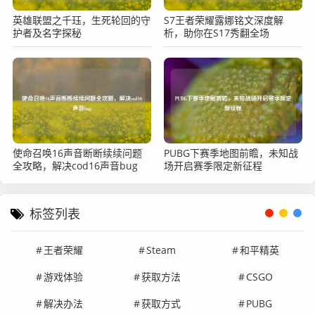
英雄联盟之千珏，生死轮回的守
S7王者荣耀露娜铭文深度解
护者及名字探秘
析，助你在S17秀翻全场
使命召唤16声音断断续续问题
PUBG下赛季地图前瞻，未知战
全攻略，解决cod16声音bug
场开启赛季限定新征程
标签列表
王者荣耀
Steam
和平精英
游戏体验
获取方法
CSGO
解决办法
获取方式
PUBG