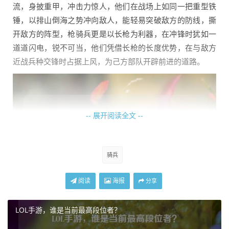
流，身披重甲，冲击力惊人，他们在战场上如同一把重型铁
锤，以排山倒海之势冲向敌人，能轻易突破敌方的防线，撕
开敌方的阵型，枪骑兵更是以长枪为利器，在冲锋时犹如一
道道闪电，锐不可当，他们凭借长枪的长度优势，在与敌方
近战兵种交锋时占据上风，为己方部队开辟前进的道路。
-- 展开阅读全文 --
骑兵
阅读
海报
分享
LOL手游，谁是当前最高段位者？
骑兵在《战意》的战场上有着独特的战术价值，在战斗初