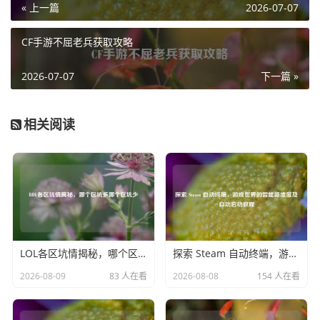
« 上一篇
2026-07-07
期，骑兵可以利用其机动性迅速抢占战略要点，如高地、要
道等，这些位置不仅能俯瞰战场，为己方提供有利的观察视
CF手游不屈老兵获取攻略
角，还能有效地控制战场局势，限制敌方部队的行动，在一
场攻城战中，骑兵提前占据城外的高地，就能及时发现敌方
2026-07-07
下一篇 »
援军的动向，并向己方部队发出预警，为防守或进攻争取宝
贵的时间。
相关阅读
在大规模团战中,骑兵的冲击力更是能起到决定性的作用，当
双方陷入胶着状态时，骑兵部队如同一把锐利的尖刀，从侧
翼或后方突然杀出，直插敌方的薄弱环节，他们的冲锋能够
瞬间打乱敌方的阵型，使其阵脚大乱，进而引发连锁反应，
导致敌方整个防线的崩溃，而且骑兵的机动性使得他们能够
迅速调整攻击方向，对敌方进行反复冲击，不给敌方喘息之
机。
LOL各区坑情揭秘，哪个区坑多哪个区坑少
探索 Steam 自动终端，游戏世界的智能新维度及自动启动教程
要想在战场上充分发挥骑兵的威力,并非易事，玩家需要熟练
2026-08-09
83 人在看
2026-08-08
154 人在看
掌握骑兵的操控技巧，包括冲锋时机、转向控制等，还需要
根据战场形势灵活调整战术，与其他兵种密切配合，在与敌