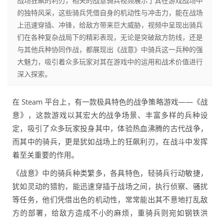
战场狂飙的利刃，相关的战意骑兵视频展示了其在游戏战场中
的独特风采，这些骑兵凭借自身的机动性与冲击力，能在战场
上迅速穿插、冲锋，给敌方带来巨大威胁，视频中呈现出骑兵
们在各种复杂战局下的精彩表现，无论是突破敌方防线，还是
与其他兵种协同作战，都展现出《战意》中骑兵这一兵种的强
大魅力，吸引着众多玩家对其在游戏中的运用和战术价值进行
深入探索。
在 Steam 平台上，有一款极具特色的战争策略游戏——《战
意》，这款游戏以其宏大的战争场景、丰富多样的兵种设
定，吸引了众多玩家投身其中，体验热血沸腾的古代战争，
而其中的骑兵，更是犹如战场上的狂飙利刃，在战斗中发挥
着至关重要的作用。
《战意》中的骑兵种类繁多，各具特色，轻骑兵行动敏捷，
犹如灵动的猎豹，能迅速穿插于战场之间，执行侦察、骚扰
等任务，他们凭借出色的机动性，常常能出其不意地打乱敌
方的部署，给敌方造成不小的麻烦，重骑兵则宛如钢铁洪