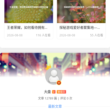
方步兵交战时，骑兵可以先佯装撤退，引诱敌方步兵追击，
然后利用骑兵的机动性突然折返，对敌方步兵进行包抄合
击，与弓箭手协同作战时，骑兵可以在弓箭手的掩护下发起
冲锋，降低自身受到的远程攻击伤害，提高冲锋的成功率。
王者荣耀，如何看待拥有的皮肤及查看位置
探秘游戏爱好者聚集地——PUBG聪聪吧
《战意》中的骑兵为玩家带来了一场场惊心动魄的战争体
2026-08-08
116 人在看
2026-08-08
55 人在看
验，他们是战场上的狂飙利刃，以其独特的魅力和强大的战
斗力，在古代战争的舞台上书写着属于自己的传奇，无论是
在激烈的团战中，还是在复杂的战略布局里，骑兵都有着不
可替代的作用，吸引着玩家不断探索和挖掘他们在战场上的
无限可能。
大盘
V
管理员
文章 12789 篇
|
评论 0 次
最新文章