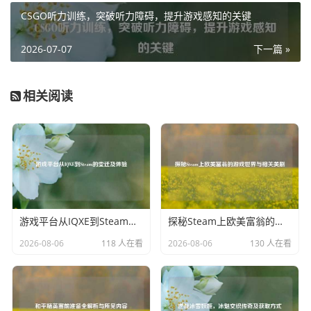
们不再满足于简单的胜利，而是渴望在每一局中都能挑战自
CSGO听力训练，突破听力障碍，提升游戏感知的关键
我，突破极限，高手们凭借着敏锐的洞察力和精湛的操作技
巧，在无限对局中上演着一幕幕精彩绝伦的战斗，他们精准
2026-07-07
下一篇 »
地预判敌人的走位，冷静地应对各种突发情况，带领团队走
向胜利，在这个过程中，他们不断磨砺自己，追求更加完美
相关阅读
的表现，向着 CSGO 竞技的巅峰不断攀登。
无限对局的魅力还体现在其丰富多样的战术策略上,由于对局
没有固定模式，玩家们可以根据不同的对手和局势，灵活地
制定战术，可以选择激进的冲锋战术，以强大的火力迅速撕
开敌人的防线；也可以采用稳健的防守战术，耐心地等待敌
人犯错，然后给予致命一击，团队之间的沟通与配合在无限
游戏平台从IQXE到Steam的变迁及体验
探秘Steam上欧美富翁的游戏世界与相关美剧
对局中显得尤为重要，玩家们需要通过语音交流，准确地传
达信息，协同作战，一个眼神、一句简短的指令，都可能成
2026-08-06
118 人在看
2026-08-06
130 人在看
为决定战局胜负的关键因素。
在无限对局的过程中,玩家们还能感受到 CSGO 独特的竞技氛
围，每一局比赛都充满了未知和挑战，让人热血沸腾，当比