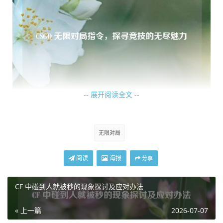
-- 展开阅读全文 --
对于新手而言,无限对局是一个绝佳的成长摇篮，他们可以在
这里不断地积累经验，熟悉各种地图的布局、武器的性能以
无限对局
及游戏的基本规则，在一局又一局的战斗中，逐渐提升自己
的枪法、意识和团队协作能力，每一次击杀敌人，每一次成
阅读
海报
分享
功解救人质，每一次突破敌方防线，都如同点亮了成长道路
上的一盏明灯，让新手们越来越自信，越来越熟练地掌握游
CF 中碰到人就被秒的现象探讨及应对办法
戏技巧。
« 上一篇
2026-07-07
而对于高手来说,无限对局则是他们追求更高境界的战场，他