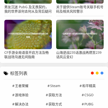
男友沉迷 PubG 及无畏契约，
关于提供Steam账号关联手机号
我的世界该何去何从及背后疑问
码及相关风险警示
CF手游全局语音开启方法及畅
山海逆战235话激战再燃至239
联战场沟通无间指南
话风云变幻
标签列表
王者荣耀
Steam
和平精英
游戏体验
获取方法
CSGO
解决办法
获取方式
PUBG