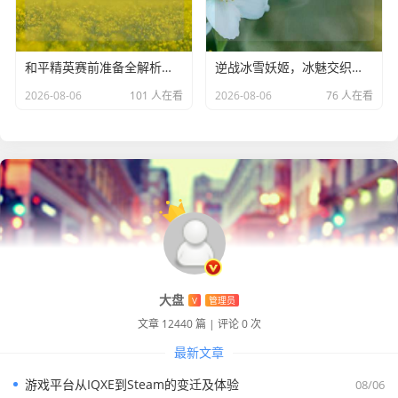
赛进入白热化阶段，双方比分紧咬不放，每一次枪声都扣人
心弦，每一次心跳都随着战局的变化而加速，那种紧张刺激
的感觉，仿佛能让人忘却一切烦恼，全身心地投入到这场激
和平精英赛前准备全解析与所见内容
逆战冰雪妖姬，冰魅交织传奇及获取方式
烈的战斗之中。
2026-08-06
101 人在看
2026-08-06
76 人在看
无限对局还为玩家们提供了结交志同道合朋友的机会,大家因
为对 CSGO 的热爱而相聚在一起，在一局又一局的游戏中相
互切磋、相互鼓励，无论是胜利时的欢呼庆祝，还是失败后
的总结反思，都成为了玩家们之间珍贵的回忆，通过无限对
局，玩家们建立起了深厚的友谊，共同在 CSGO 的世界里留
下了属于自己的足迹。
CSGO 的无限对局，以其独特的魅力，成为了玩家们心中难
以忘怀的游戏体验，它让玩家们在竞技的道路上不断前行，
大盘
V
管理员
挑战自我，收获成长与快乐，无论是新手还是高手，都能在
文章 12440 篇
|
评论 0 次
这个无限的对局世界里，找到属于自己的竞技乐趣，书写属
最新文章
于自己的精彩篇章。
游戏平台从IQXE到Steam的变迁及体验
08/06