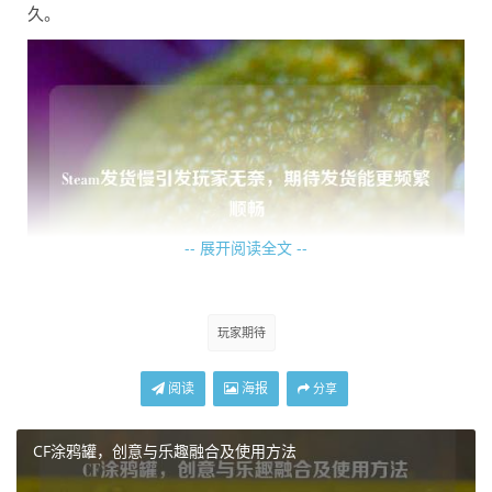
久。
-- 展开阅读全文 --
玩家期待
发货慢的原因或许是多方面的,Steam庞大的用户基数使得服
务器承载着巨大的压力，在购买高峰期，大量订单涌入，服
阅读
海报
分享
务器可能会出现卡顿甚至故障，从而影响发货流程的正常运
转，游戏发行商与Steam之间的协调沟通可能也存在一些问
CF涂鸦罐，创意与乐趣融合及使用方法
题，新游戏上线初期，各方需要处理诸多复杂的事务，像密