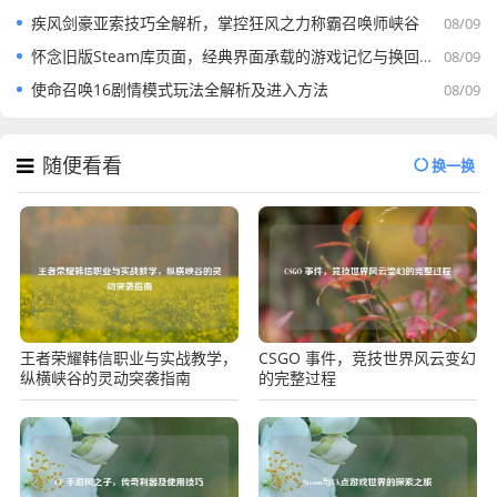
疾风剑豪亚索技巧全解析，掌控狂风之力称霸召唤师峡谷
08/09
怀念旧版Steam库页面，经典界面承载的游戏记忆与换回旧版之举
08/09
使命召唤16剧情模式玩法全解析及进入方法
08/09
随便看看
换一换
王者荣耀韩信职业与实战教学，
CSGO 事件，竞技世界风云变幻
纵横峡谷的灵动突袭指南
的完整过程