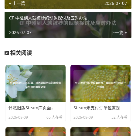
« 上一篇
2026-07-07
钥分配、数据同步等，任何一个环节出现延误，都可能导致
玩家的发货延迟。
CF 中碰到人就被秒的现象探讨及应对办法
这种发货慢的情况给玩家带来了诸多负面影响,极大地降低了
玩家的游戏体验，原本对新游戏满怀期待，准备大干一场，
2026-07-07
下一篇 »
却因发货延迟只能望“游”兴叹，等待过程中的焦虑和失落感
不断累积，打乱了玩家的游戏计划，一些玩家可能为此调整
相关阅读
了自己的时间安排，专门预留出时段来玩新游戏，结果却因
发货延迟而不得不重新规划，这无疑浪费了玩家的时间和精
力。
面对Steam发货慢的问题,玩家们也表达了自己的期待，他们
希望Steam能够进一步优化服务器性能，提升应对高峰流量
的能力，确保购买流程的顺畅，游戏发行商和Steam之间应
怀念旧版Steam库页面，经典界面承载的游戏记忆与换回旧版之举
Steam未支付订单位置探寻，虚拟世界中的这一小插曲
加强协作，建立更高效的沟通机制和流程，提前做好各项准
备工作，尽量减少发货延迟的情况发生。
2026-08-09
65 人在看
2026-08-09
52 人在看
Steam发货慢这一问题亟待解决,只有让玩家能够快速、顺利
地收到购买的游戏，才能让玩家在这个平台上获得更好的游