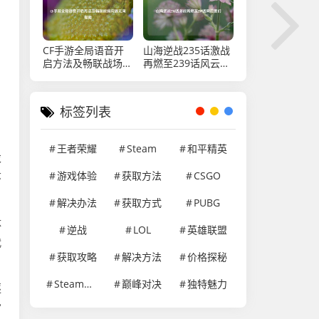
CF手游全局语音开
山海逆战235话激战
启方法及畅联战场沟
再燃至239话风云变
通无间指南
幻
标签列表
王者荣耀
Steam
和平精英
求
游戏体验
获取方法
CSGO
环
解决办法
获取方式
PUBG
体
逆战
LOL
英雄联盟
代
获取攻略
解决方法
价格探秘
Steam游戏
巅峰对决
独特魅力
逐
常