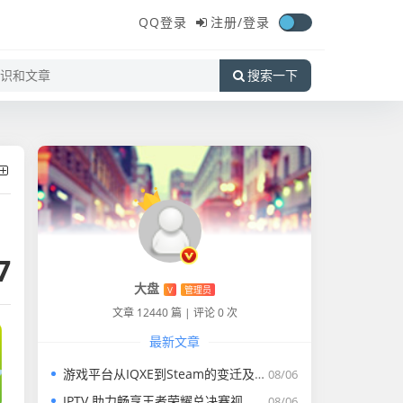
QQ登录
注册/
登录
搜索一下
7
大盘
V
管理员
文章 12440 篇
|
评论 0 次
最新文章
游戏平台从IQXE到Steam的变迁及体验
08/06
IPTV 助力畅享王者荣耀总决赛视频完整版盛宴
08/06