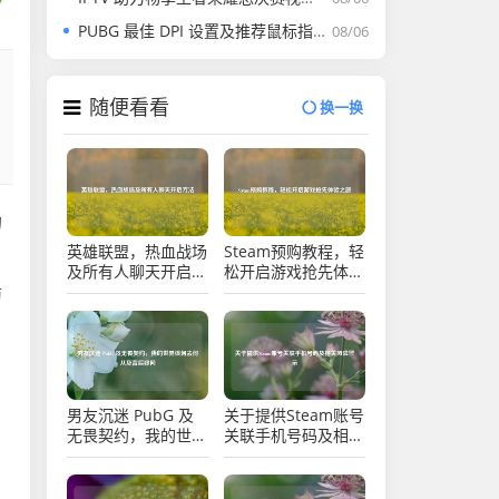
PUBG 最佳 DPI 设置及推荐鼠标指南
08/06
随便看看
换一换
的
英雄联盟，热血战场
Steam预购教程，轻
及所有人聊天开启方
松开启游戏抢先体验
法
之旅
防
男友沉迷 PubG 及
关于提供Steam账号
无畏契约，我的世界
关联手机号码及相关
该何去何从及背后疑
风险警示
问