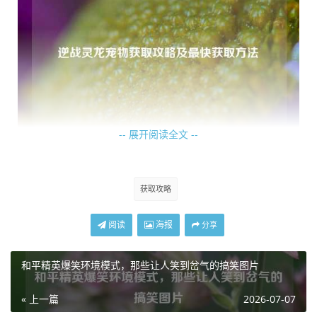
-- 展开阅读全文 --
部分限时礼包中也可能包含灵龙宠物,当游戏推出一些限时销
售的礼包时，里面有可能会附带灵龙宠物，玩家可以根据自
获取攻略
己的需求和经济状况，考虑是否购买这些礼包来获取灵龙宠
物，不过要注意礼包的有效期和内容详情，确保自己能以合
阅读
海报
分享
适的方式获得心仪的宠物。
和平精英爆笑环境模式，那些让人笑到岔气的搞笑图片
在一些特殊的节日活动或者庆典期间,逆战可能会为玩家提供
获取灵龙宠物的特别途径，这些活动往往具有独特的主题和
« 上一篇
2026-07-07
丰富的奖励，玩家要抓住这些难得的机会，积极参与其中，