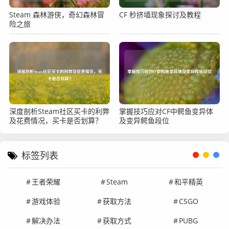
Steam 森林游侠，奇幻森林冒
CF 秒挤墙现象探讨及教程
险之旅
深度剖析Steam社区买卡的利弊
掌握技巧应对CF中鳄鱼变异体
及花费情况，买卡是否划算？
及变异鳄鱼段位
标签列表
王者荣耀
Steam
和平精英
游戏体验
获取方法
CSGO
解决办法
获取方式
PUBG