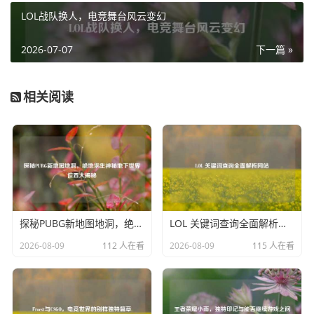
通过完成节日任务、参与节日专属玩法等，努力赢取灵龙宠
LOL战队换人，电竞舞台风云变幻
物。
2026-07-07
下一篇 »
想要获得逆战灵龙宠物,玩家需要时刻留意游戏内的各类活
动、礼包信息以及特殊节日庆典，积极参与，按照相应的规
则和要求去努力，就有可能将这只强大又可爱的灵龙宠物收
相关阅读
入自己的逆战收藏中，让它陪伴自己在游戏世界里征战四
方，享受更多的游戏乐趣。
探秘PUBG新地图地洞，绝地求生神秘地下世界位置大揭秘
LOL 关键词查询全面解析网站
2026-08-09
112 人在看
2026-08-09
115 人在看