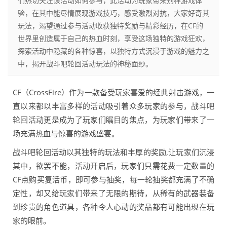
们热切关注该活动如何参与，此活动为玩家带来别样游戏体
验，在其中能尽情展现游戏技巧，感受激烈对抗，大家好奇其
玩法，渴望通过参与活动收获独特奖励与精彩经历，在CF的
世界里创造属于自己的热血时刻，享受这场独特的游戏狂欢，
探索活动中隐藏的各种惊喜，以独特方式沉浸于游戏的魅力之
中，揭开战斗吧轮回活动玩法的神秘面纱。
CF（CrossFire）作为一款备受玩家喜爱的经典射击游戏，一
直以来都以丰富多样的活动吸引着众多玩家的参与，战斗吧
轮回活动更是成为了玩家们瞩目的焦点，为玩家们带来了一
场充满热血与惊喜的游戏盛宴。
战斗吧轮回活动以其独特的玩法和丰厚的奖励,让玩家们沉浸
其中，欲罢不能，活动开启后，玩家们只需花费一定数量的
CF点购买复活币，即可参与抽奖，每一轮抽奖都充满了不确
定性，却又给玩家们带来了无限的期待，从稀有的武器装备
到珍贵的角色道具，各种令人心动的奖品都有可能出现在玩
家的眼前。