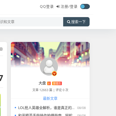
QQ登录
注册/
登录
搜索一下
7
大盘
V
管理员
文章 12663 篇
|
评论 0 次
最新文章
LOL抢人英雄全解析，谁是真正的抢人之王及哪个英雄好打
08/08
和平精英手指操作拍摄指南，轻松记录精彩瞬间
08/08