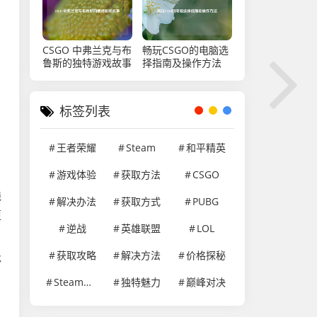
CSGO 中弗兰克与布
畅玩CSGO的电脑选
鲁斯的独特游戏故事
择指南及操作方法
标签列表
王者荣耀
Steam
和平精英
游戏体验
获取方法
CSGO
线
解决办法
获取方式
PUBG
更
逆战
英雄联盟
LOL
获取攻略
解决方法
价格探秘
够
Steam游戏
独特魅力
巅峰对决
，