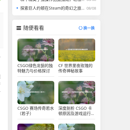
探索巨人约顿在Steam的奇幻之旅及名称探寻
08/08
随便看看
换一换
讨
CSGO绿色龙狙的独
CF 世界里夜玫瑰的
特魅力与价格探讨
传奇神秘故事
保
所
给
CSGO 赛场传奇若水
深度剖析 CSGO 卡
（若子）
顿原因及游戏运行缓
慢之谜