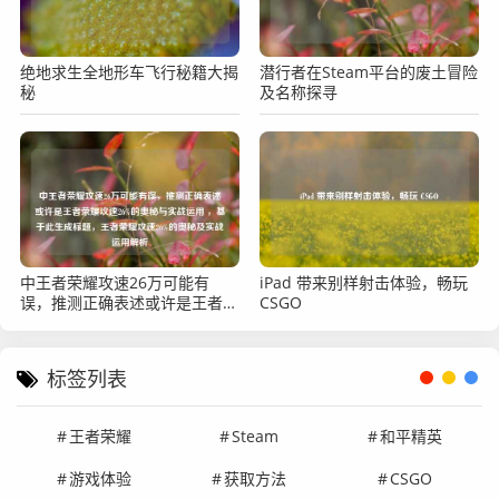
绝地求生全地形车飞行秘籍大揭
潜行者在Steam平台的废土冒险
秘
及名称探寻
中王者荣耀攻速26万可能有
iPad 带来别样射击体验，畅玩
误，推测正确表述或许是王者荣
CSGO
耀攻速26%的奥秘与实战运用
，基于此生成标题，王者荣耀攻
速26%的奥秘及实战运用解析
标签列表
王者荣耀
Steam
和平精英
游戏体验
获取方法
CSGO