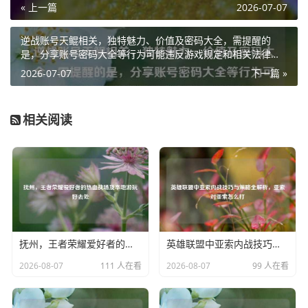
« 上一篇
2026-07-07
味性。
从玩家角度来看，未来之翼限时与否对他们的游戏体验有着
逆战账号天鲲相关，独特魅力、价值及密码大全，需提醒的
重大影响，限时的设定会让玩家们更加珍惜拥有未来之翼的
是，分享账号密码大全等行为可能违反游戏规定和相关法律法
规，还可能导致账号安全风险，不建议进行此类操作。
机会，每一次使用都可能成为他们游戏记忆中的独特时刻，
2026-07-07
下一篇 »
那些成功在限时期间获得未来之翼的玩家，会因为这份来之
不易的“战利品”而感到格外自豪,在游戏中也更具成就感。
相关阅读
限时也可能给部分玩家带来遗憾，有些玩家可能因为各种原
因在限时期间未能获取未来之翼，之后便只能看着它成为回
忆，这可能会让他们在后续的游戏过程中，每当看到其他玩
家使用未来之翼时,心中都会涌起一丝失落。
和平精英未来之翼限时是游戏开发者基于多种因素做出的决
策，它在一定程度上影响着游戏的运营和玩家的体验，既带
抚州，王者荣耀爱好者的热血战场及本地游玩好去处
英雄联盟中亚索内战技巧与策略全解析，亚索对亚索怎么打
来了刺激和挑战，也留下了一些遗憾，玩家们在关注未来之
2026-08-07
111 人在看
2026-08-07
99 人在看
翼限时情况的同时，也在不断探索如何在有限的时间内与这
款独特的游戏道具建立属于自己的故事，无论限时与否，和