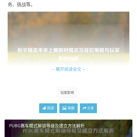
务、挑战等。
-- 展开阅读全文 --
玩家影响
限时机制也有助于游戏平衡，如果未来之翼不限时，可能会
导致游戏中高端装备过于泛滥，破坏游戏的公平竞技环境，
阅读
海报
分享
通过限时，可以控制其在游戏中的分布数量，让不同水平的
玩家都有机会在限时期间通过自身努力去争取，而不是让少
PUBG赛车模式解锁等级及建立方法解析
数玩家凭借长时间积累轻易获得,从而保持游戏的竞技性和趣