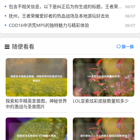
包含不相关信息，以下是纠正后为你生成的标题，王者荣耀驱蚊攻略，助你峡谷激战无惧蚊虫干扰
08/07
抚州，王者荣耀爱好者的热血战场及本地游玩好去处
08/07
COD16中洪荒MP5的独特魅力与精彩体验
08/07
随便看看
换一换
探索和平精英圣兽图，神秘世界
LOL亚索炫彩皮肤数量知多少
中的激战与圣兽图片