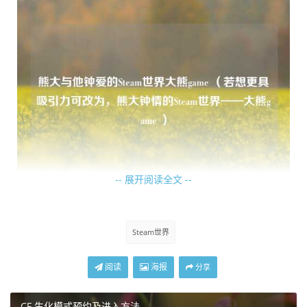
-- 展开阅读全文 --
当 Steam 的界面第一次出现在熊大眼前时，他就被那琳琅满
目的游戏库震撼到了，各种精美的游戏封面和有趣的介绍，
让他眼花缭乱，不知道该从哪里开始，经过一番探索，熊大
Steam世界
发现了一款名为《星露谷物语》的游戏，这款游戏的画面清
新可爱，讲述了主角在乡村经营农场的故事，熊大一下子就
阅读
海报
分享
被吸引住了，他仿佛看到了自己在森林里也能拥有这样一个
温馨的农场，每天和小伙伴们一起劳作、收获,享受着悠闲的
CF 生化模式预约及进入方法