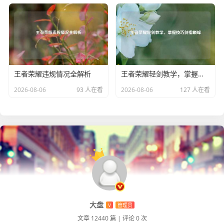
熊大在 Steam 的游戏世界里玩得越来越起劲，他也常常和森
林里的小伙伴们分享自己的游戏经历，大家听了熊大的讲
述，都对 Steam 充满了好奇，纷纷表示想要一起体验这个奇
妙的世界，熊大就成了森林里的 Steam 小达人，带着小伙伴
们一起探索各种好玩的游戏，在 Steam 的陪伴下，他们的森
王者荣耀违规情况全解析
王者荣耀轻剑教学，掌握技巧剑指巅峰
林生活变得更加丰富多彩了。
2026-08-06
93 人在看
2026-08-06
127 人在看
大盘
V
管理员
文章 12440 篇
|
评论 0 次