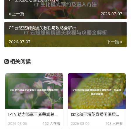
田园生活。
« 上一篇
2026-07-07
熊大开始了他在《星露谷物语》中的冒险之旅，他精心规划
着农场的布局，种植各种农作物，饲养可爱的动物，为了让
CF 云悠悠剧情通关教程与攻略全解析
农场发展得更好，他还努力和小镇上的居民们建立友好关
系，在这个过程中，熊大遇到了不少困难，比如农作物遭遇
2026-07-07
下一篇 »
病虫害、动物生病等等，但他从不气馁，总是想尽办法去解
决，通过不断地努力，熊大的农场越来越繁荣,他也在游戏中
相关阅读
体会到了辛勤劳作带来的喜悦。
除了《星露谷物语》，熊大还尝试了许多其他类型的游戏，
有一次，他玩了一款动作冒险游戏《古墓丽影》，在游戏
里，他化身勇敢的探险家，跟随主角劳拉一同深入神秘的古
墓，解开各种谜题，挑战强大的敌人，熊大沉浸在紧张刺激
的冒险中，一会儿要躲避陷阱，一会儿要与凶猛的怪物搏
IPTV 助力畅享王者荣耀总决赛视频完整版盛宴
优化和平精英直播间画质及调整方法，尽享极致视觉盛宴
斗，玩得不亦乐乎，虽然有时候会被难住，但他通过反复尝
试，总能找到通关的方法，那种成就感让他对 Steam 上的游
2026-08-06
152 人在看
2026-08-06
198 人在看
戏更加着迷。