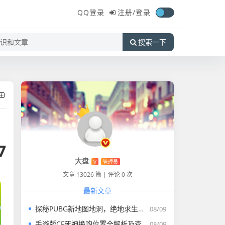
QQ登录
注册/
登录
搜索一下
7
大盘
V
管理员
文章 13026 篇
|
评论 0 次
最新文章
探秘PUBG新地图地洞，绝地求生神秘地下世界位置大揭秘
08/09
手游版CF死神换购位置全解析及查看方法
08/09