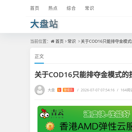
首页
热点
综合
常识
大盘站
当前位置：
首页
常识
关于COD16只能排夺金模
正文
关于COD16只能排夺金模式的
大盘
/
2026-07-07 07:54:16
/
164阅
V
管理员