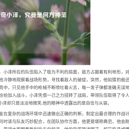
，小泽所在的队伍陷入了极为不利的局面，敌方占据着有利地形，
他冷静地观察着战场形势，寻找着敌人的破绽，突然，他如猎豹般
雨中，只见他手中的枪械不断喷吐着火舌，每一发子弹都准确无误
纷纷加入战斗，小泽凭借一己之力扭转了战局，带领队伍取得了令
小泽却只是淡淡地微笑,他的眼神中透露出的是自信与从容。
能在复杂的战场环境中迅速做出正确的判断，制定出最合理的作战
何时该与队友巧妙配合，在团队协作方面，他更是堪称典范，他会