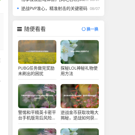
逆战PVP准心，精准射击的关键密码
08/07
随便看看
换一换
在
PUBG任务做完奖励
探秘LOL神秘礼物使
未刷出的困扰
用方法
人
，
警惕和平精英卡密平
逆战金币获取攻略大
台手机版背后风险及
揭秘，逆战如何获取
解析卡密含义
金币