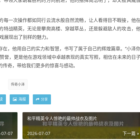
，带领大家朝着胜利的方向前进，他的指挥简洁明了，却又极具威
的每一次操作都如同行云流水般自然流畅，让人看得目不暇接，他
的特战精英，无论是攀爬高楼、穿越草丛，还是躲避敌人的攻击，
游戏展现出了别样的魅力。
存在，他用自己的实力和智慧，书写了属于自己的辉煌篇章。“小泽
的赞誉，更是他在游戏领域中卓越表现的真实写照，相信在未来的日
的传奇，带给我们更多的惊喜与感动。
传奇小泽
读
海报
分享
和平精英令人惊艳的最帅战衣及图片
-07-07
2026-07-07
下一篇 »