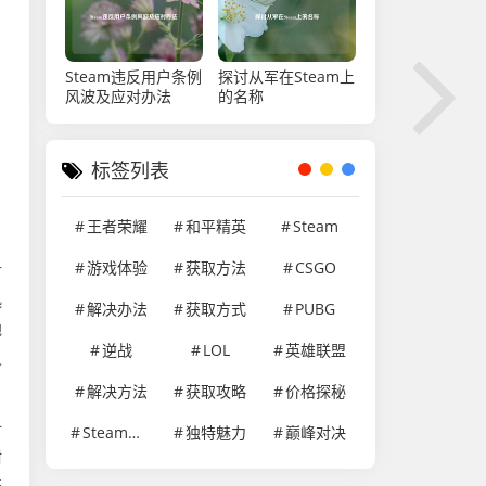
Steam违反用户条例
探讨从军在Steam上
风波及应对办法
的名称
标签列表
王者荣耀
和平精英
Steam
游戏体验
获取方法
CSGO
对
迅
解决办法
获取方式
PUBG
地
逆战
LOL
英雄联盟
人
解决方法
获取攻略
价格探秘
计
Steam游戏
独特魅力
巅峰对决
耐