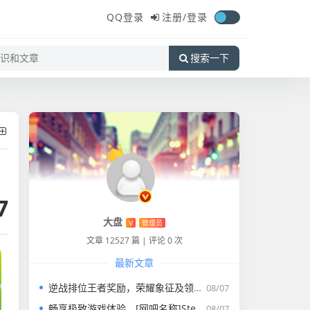
QQ登录
注册/
登录
搜索一下
7
大盘
V
管理员
文章 12527 篇
|
评论 0 次
最新文章
逆战排位王者奖励，荣耀象征及领取方法
08/07
畅享极致游戏体验，[网吧名称]Steam 网吧等你来
08/07