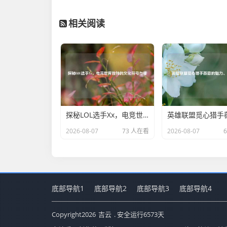
相关阅读
探秘LOL选手Xx，电竞世界独特的文化符号与梗
2026-08-07
73 人在看
2026-08-07
底部导航1
底部导航2
底部导航3
底部导航4
Copyright
2026
吉云
. 安全运行
6573
天