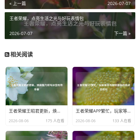
« 上一篇
2026-07-07
手套在一定程度上也成为了玩家实力的一种潜在象征，一些
稀有且昂贵的手套往往代表着玩家在游戏中的投入和积累，
王者荣耀，点亮生活之光与好玩表情包
它们可能是玩家通过长时间的游戏竞技、参与各种活动或者
交易市场的拼搏才获得的，佩戴这些独特的手套，在某种意
2026-07-07
下一篇 »
义上也向其他玩家传达了自己在游戏中的成就和底蕴,成为了
一种实力的侧面展示。
相关阅读
随着游戏的不断更新和发展，手套界面也在持续优化，开发
者们不断提升手套的渲染效果，使其在不同的光照条件下都
能呈现出最佳的视觉效果，新的手套款式也会定期推出，满
足玩家们日益多样化的审美需求，玩家们围绕手套展开的讨
论和创作也日益丰富，各种精美的手套截图、创意的手套搭
配方案在网络上流传,进一步丰富了手套界面所承载的文化内
王者荣耀王昭君更新，焕新魅力续写冰雪传奇华章
王者荣耀APP繁忙，玩家等待与游戏面临的挑战及应对
涵。
2026-08-06
175 人在看
2026-08-06
133 人在看
CSGO手套界面以其丰富的内容、独特的展示功能以及与玩
家之间紧密的情感联系，成为了游戏中不可或缺的一部分，