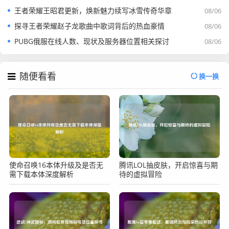
王者荣耀王昭君更新，焕新魅力续写冰雪传奇华章
08/06
探寻王者荣耀赵子龙歌曲中歌词背后的热血豪情
08/06
PUBG俄服在线人数、现状及服务器位置相关探讨
08/06
随便看看
换一换
使命召唤16本体升级及是否无
腾讯LOL抽皮肤，开启惊喜与期
需下载本体深度解析
待的虚拟冒险