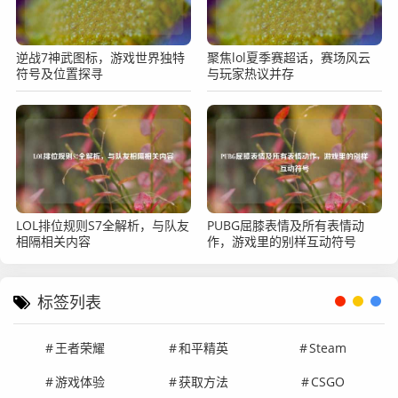
逆战7神武图标，游戏世界独特
聚焦lol夏季赛超话，赛场风云
符号及位置探寻
与玩家热议并存
LOL排位规则S7全解析，与队友
PUBG屈膝表情及所有表情动
相隔相关内容
作，游戏里的别样互动符号
标签列表
王者荣耀
和平精英
Steam
游戏体验
获取方法
CSGO