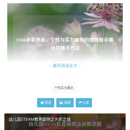
-- 展开阅读全文 --
手套界面的存在，为玩家们提供了一个额外的展示空间，在
个性实力展示
比赛等待阶段或者游戏间歇，玩家们可以通过这个界面仔细
欣赏自己所佩戴手套的细节，与队友相互交流展示，分享彼
阅读
海报
分享
此对于不同手套款式的见解和喜爱，这种互动不仅增加了玩
家之间的游戏乐趣,还进一步强化了玩家对于游戏装备的情感
幼儿园STEAM教育案例之光影之旅
连接。