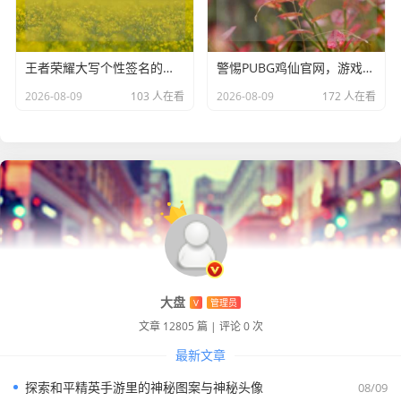
带宽不足也可能影响游戏，比如在多人共享网络或者网
络套餐带宽较低的情况下，可以联系网络服务提供商，
提升网络带宽，或者优化网络设置，减少网络延迟和波
王者荣耀大写个性签名的弄法
警惕PUBG鸡仙官网，游戏作弊背后暗藏风险
动。
2026-08-09
103 人在看
2026-08-09
172 人在看
网络防火墙限制
某些网络防火墙可能会限制游戏与服务
器之间的通信，导致闪退，玩家需要检查防火墙设置，
确保 PUBG 国服的相关程序能够通过防火墙进行网络连
接，可以在防火墙中添加游戏程序为信任程序，或者暂
时关闭防火墙，然后运行游戏，看是否能解决闪退问
题。
PUBG 国服闪退问题虽然令人头疼，但通过对硬件、软件和
网络等方面的排查与优化，大多情况下都能找到解决办法，
希望广大玩家能够顺利解决闪退问题，尽情享受 PUBG 国服
大盘
V
管理员
带来的精彩游戏体验。
文章 12805 篇
|
评论 0 次
最新文章
探索和平精英手游里的神秘图案与神秘头像
08/09