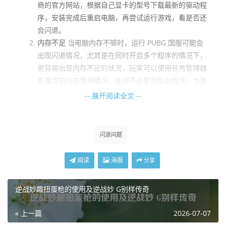
商的官方网站，根据自己显卡的型号下载最新的驱动程
序，安装完成后重启电脑，再尝试运行游戏，看是否还
会闪退。
内存不足
当电脑内存不够时，运行 PUBG 国服可能会
出现闪退情况，尤其是在同时开启多个程序的情况下，
更容易出现内存不足的状况，玩家可以使用任务管理器
查看当前内存使用情况，关闭不必要的后台程序，为游
戏腾出更多内存空间，也可以考虑升级电脑内存，以确
-- 展开阅读全文 --
保游戏能够稳定运行。
软件方面
闪退问题
游戏文件损坏
游戏在下载或安装过程中可能出现文件损
阅读
海报
分享
坏的情况，这会导致游戏无法正常启动或闪退，玩家可
以通过 PUBG 国服的官方启动器进行游戏文件完整性验
逆战妙趣扭蛋枪的使用及逆战妙 G别样传奇
证，具体操作是在启动器中找到游戏，点击相关验证按
钮，等待验证完成，如果发现有文件损坏，启动器会自
« 上一篇
2026-07-07
动下载并修复这些文件，修复完成后再次尝试启动游