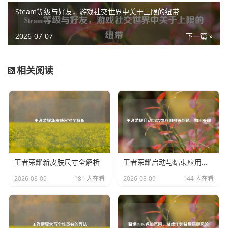
戏。
Steam等级与好友，游戏社交世界中关于上限的纽带
系统软件冲突
电脑上安装的其他软件可能与 PUBG 国
服产生冲突，从而导致闪退，某些杀毒软件、防火墙或
2026-07-07
下一篇 »
其他后台运行的程序可能会干扰游戏的正常运行，玩家
可以尝试暂时关闭这些软件，然后运行游戏，看是否还
相关阅读
会闪退，如果关闭某个软件后游戏能正常运行，那么就
可以确定是该软件与游戏冲突，之后可以考虑调整该软
件的设置或者卸载它。
操作系统问题
操作系统存在漏洞或故障也可能引发游戏
闪退，玩家可以及时更新操作系统，安装最新的系统补
丁，以修复可能存在的问题，确保操作系统的稳定性，
避免在不稳定的系统环境下运行游戏。
王者荣耀新皮肤尺寸全解析
王者荣耀启动与结束应用相关问题，如何关闭
网络方面
2026-08-09
181 人在看
2026-08-09
144 人在看
网络不稳定
PUBG 国服是一款网络游戏，网络不稳定会
导致游戏闪退，玩家可以检查自己的网络连接是否正
常，尝试重新连接 Wi-Fi 或切换到移动数据网络，网络