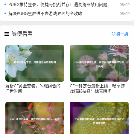
PUBG推特登录，便捷与挑战并存且遇浏览器禁用问题
08/09
解决PUBG黑屏进不去游戏界面的全攻略
08/09
随便看看
换一换
解析CF黄金套装，闪耀组合的
CF一锤定音最新上线，畅享游
问世时间
戏精彩抉择与惊喜瞬间