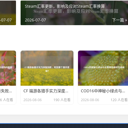
Steam汇率更新，影响及应对Steam汇率换算
-07-07
2026-07-07
下一篇 »
解决PUBG邮箱连接失败及收不到验证码的困扰
CF 端游各猎手实力深度剖析，究竟哪个猎手更强？
COD16中神秘小绿点与左侧黄色感叹号揭秘
66 人在看
2026-08-06
190 人在看
2026-08-06
120 人在看