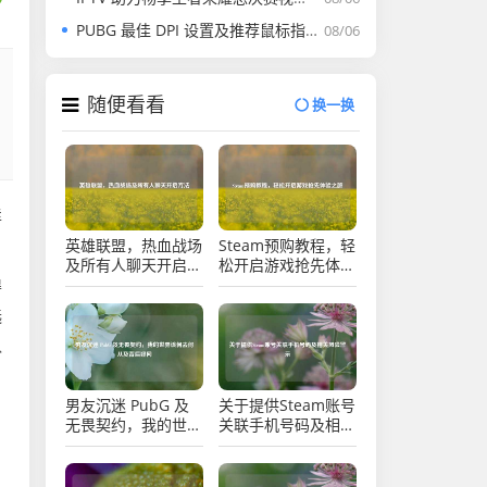
PUBG 最佳 DPI 设置及推荐鼠标指南
08/06
随便看看
换一换
详
英雄联盟，热血战场
Steam预购教程，轻
及所有人聊天开启方
松开启游戏抢先体验
法
之旅
得
选
队
男友沉迷 PubG 及
关于提供Steam账号
无畏契约，我的世界
关联手机号码及相关
该何去何从及背后疑
风险警示
问