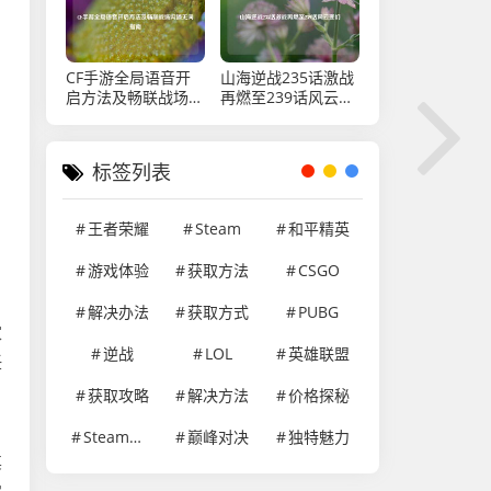
CF手游全局语音开
山海逆战235话激战
启方法及畅联战场沟
再燃至239话风云变
通无间指南
幻
标签列表
王者荣耀
Steam
和平精英
游戏体验
获取方法
CSGO
，
解决办法
获取方式
PUBG
家
逆战
LOL
英雄联盟
任
获取攻略
解决方法
价格探秘
，
Steam游戏
巅峰对决
独特魅力
其