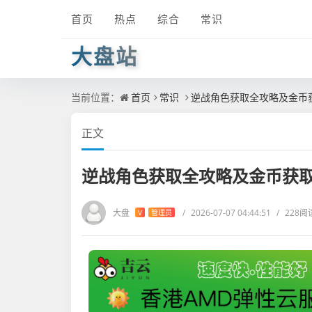
首页
热点
综合
常识
大盘站
当前位置：
首页
常识
逆战角色获取全攻略及金币
正文
逆战角色获取全攻略及金币获
大盘
/
2026-07-07 04:44:51
/
228阅
V
管理员