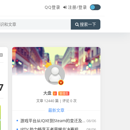
QQ登录
注册/
登录
搜索一下
7
大盘
V
管理员
文章 12440 篇
|
评论 0 次
最新文章
游戏平台从IQXE到Steam的变迁及体验
08/06
IPTV 助力畅享王者荣耀总决赛视频完整版盛宴
08/06