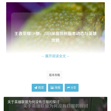
-- 展开阅读全文 --
而新英雄的加入更是为游戏注入了新的活力,[新英雄名字]以
版本攻略
其独特的技能机制亮相，他拥有强大的控制能力和灵活的机
动性，在前期对线时就能给对手造成不小的压力，其大招更
阅读
海报
分享
是团战中的关键技能，可以瞬间改变战局走向，玩家们纷纷
开始研究如何更好地运用这位新英雄，探索最佳的团队搭配
关于英雄联盟为何没有日服的探讨
方案。