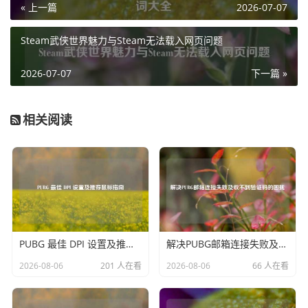
« 上一篇
2026-07-07
设置，玩家需要反复尝试、精准操作才能过关，每一次失败
与成功之间的巨大落差，就像电流在身体中穿梭，既刺激又
Steam武侠世界魅力与Steam无法载入网页问题
令人兴奋，还有恐怖类游戏，通过阴森的环境、突然出现的
惊悚元素，让玩家的神经时刻紧绷，如同接受了一场心灵的
2026-07-07
下一篇 »
“电疗”洗礼，体验到强烈的紧张感与恐惧情绪。
这种将“电疗”与游戏相结合的现象，反映了玩家对于游戏深
相关阅读
度体验的追求，他们不再满足于平淡无奇的游戏过程，而是
渴望挑战自我，从那些具有刺激性的游戏内容中获得独特的
情感体验。“steam”平台作为游戏的宝库，不断涌现出能带给
玩家这种别样“电疗”感受的游戏，也使得玩家们在虚拟世界
中不断探索，寻找属于自己的那份独特刺激与乐趣。
PUBG 最佳 DPI 设置及推荐鼠标指南
解决PUBG邮箱连接失败及收不到验证码的困扰
2026-08-06
201 人在看
2026-08-06
66 人在看