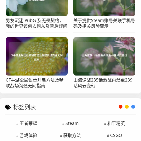
男友沉迷 PubG 及无畏契约，
关于提供Steam账号关联手机号
我的世界该何去何从及背后疑问
码及相关风险警示
CF手游全局语音开启方法及畅
山海逆战235话激战再燃至239
联战场沟通无间指南
话风云变幻
标签列表
王者荣耀
Steam
和平精英
游戏体验
获取方法
CSGO