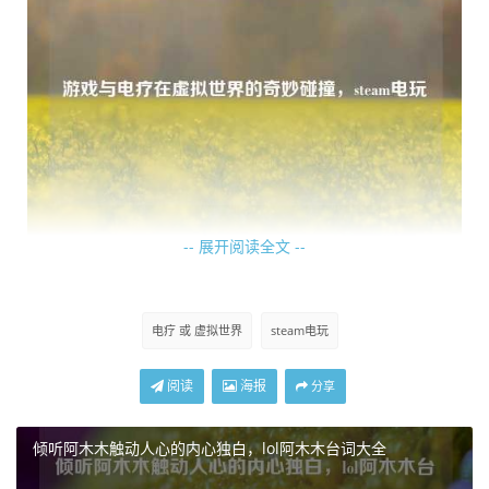
-- 展开阅读全文 --
而“电疗”这个词，在游戏语境中，被赋予了别样的含义，它
并非传统医学上的电疗概念，而是玩家们对游戏中一些极具
刺激性、能让人产生强烈反应的元素或机制的一种戏称，比
电疗 或 虚拟世界
steam电玩
如某些具有高难度操作要求、紧张刺激战斗节奏或者独特诡
异氛围营造的游戏内容，玩家在面对这些时，仿佛经历了一
阅读
海报
分享
场精神上的“电疗”。
倾听阿木木触动人心的内心独白，lol阿木木台词大全
在“steam”平台上，有不少游戏凭借其独特设计给玩家带来了
这种类似“电疗”的体验，一些动作类游戏中，高难度的关卡