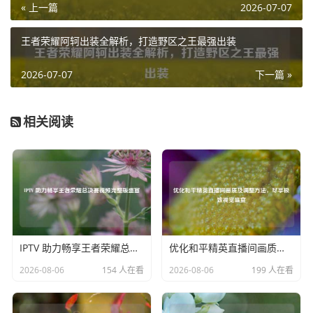
« 上一篇
2026-07-07
关于修罗新娘的来历,玩家们有着各种各样的猜测，有人认为
王者荣耀阿轲出装全解析，打造野区之王最强出装
她是游戏世界中一个怨念极深的灵魂，被困在了这个虚拟战
场，只能通过杀戮来宣泄心中的痛苦，也有人说她是某个邪
2026-07-07
下一篇 »
恶势力企图扰乱游戏秩序而创造出的恐怖存在。
在CF的论坛上,关于修罗新娘的讨论从未停歇，玩家们分享着
相关阅读
自己遇到她的惊险瞬间，或是听闻的各种离奇故事，有的玩
家声称自己曾与修罗新娘对视一眼，便感觉浑身发冷，仿佛
被一股无形的力量束缚，而那些成功战胜修罗新娘的玩家，
则会被视为拥有非凡勇气的英雄，他们的经历也成为了其他
玩家津津乐道的传奇。
尽管修罗新娘只是CF世界中的一个神秘传说,但它却为这个充
满热血与激情的游戏增添了一抹别样的神秘色彩，它让玩家
IPTV 助力畅享王者荣耀总决赛视频完整版盛宴
优化和平精英直播间画质及调整方法，尽享极致视觉盛宴
们在紧张刺激的对战之余，也能感受到一丝奇幻与惊悚的氛
2026-08-06
154 人在看
2026-08-06
199 人在看
围，仿佛在这个虚拟世界里，真的隐藏着不为人知的神秘角
落和神秘故事等待着玩家们去探索。