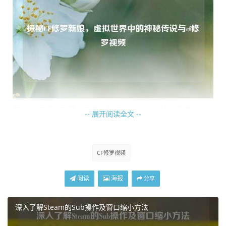
有人说,曾经在寂静的午夜，独自在游戏中激战的玩家，会突
-- 展开阅读全文 --
然听到一阵若隐若现的诡异笑声，那笑声清冷而又阴森，仿
佛从另一个世界传来，随着笑声的靠近，一个身着华丽而又
略显诡异婚纱的身影缓缓浮现，她手持利刃，眼眸中闪烁着
CF修罗视频
幽冷的光芒，那便是修罗新娘。
阅读
海报
分享
修罗新娘的出现往往伴随着危险与神秘,她的攻击犀利而又难
以捉摸，仿佛带着来自地狱的诅咒，一旦被她盯上，玩家们
深入了解Steam的Sub操作及窗口缩小方法
便会陷入一场惊心动魄的生死较量，她行动敏捷，瞬间便能
穿梭于枪林弹雨之间，给予敌人致命一击。