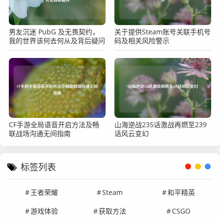
男友沉迷 PubG 及无畏契约，
关于提供Steam账号关联手机号
我的世界该何去何从及背后疑问
码及相关风险警示
CF手游全局语音开启方法及畅
山海逆战235话激战再燃至239
联战场沟通无间指南
话风云变幻
标签列表
王者荣耀
Steam
和平精英
游戏体验
获取方法
CSGO