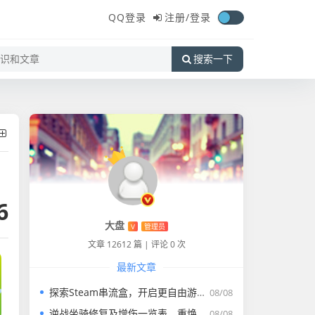
QQ登录
注册/
登录
搜索一下
6
大盘
V
管理员
文章 12612 篇
|
评论 0 次
最新文章
探索Steam串流盒，开启更自由游戏体验及相关下载
08/08
逆战坐骑修复及增伤一览表，重焕战斗风采
08/08