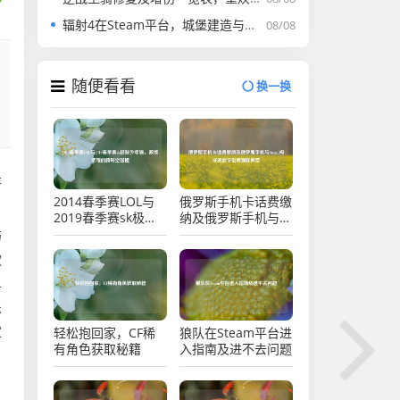
辐射4在Steam平台，城堡建造与指派大炮的独特魅力与体验
08/08
随便看看
换一换
是
2014春季赛LOL与
俄罗斯手机卡话费缴
2019春季赛sk极智
纳及俄罗斯手机与
少年强，激情荣耀的
Steam构成的数字世
屿
跨时空碰撞
界别样风景
款
单
乐
家
轻松抱回家，CF稀
狼队在Steam平台进
有角色获取秘籍
入指南及进不去问题