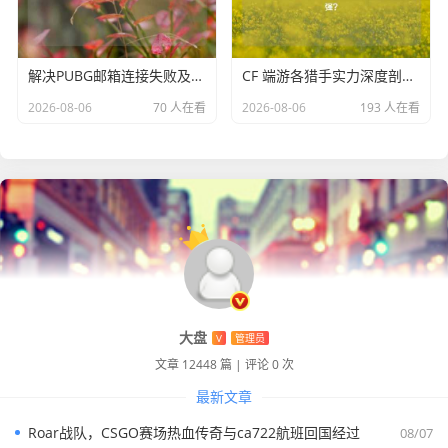
影响玩家未来的交易行为，如果想要出售账号，可能无法获
得理想的价格；而如果想要购买新的账号,可能会发现同样的
预算能够买到更好的账号。
解决PUBG邮箱连接失败及收不到验证码的困扰
CF 端游各猎手实力深度剖析，究竟哪个猎手更强？
对于 Steam 账号交易市场来说，账号价值降低导致市场活跃
2026-08-06
70 人在看
2026-08-06
193 人在看
度有所下降，卖家可能会因为账号卖不上价而选择暂时不出
售，或者降低预期价格出售，而买家则会更加挑剔，在选择
账号时会更加谨慎地比较不同账号的性价比，这使得整个交
易市场的成交量和交易金额都受到一定程度的影响,市场竞争
也变得更加激烈。
Steam 账号价值降低是由多种因素共同作用的结果，它对玩
家个人和账号交易市场都产生了不可忽视的影响，在未来，
随着游戏行业的不断发展和 Steam 平台政策的持续调整，账
大盘
V
管理员
号价值的变化趋势仍有待进一步观察，玩家们需要更加理性
文章 12448 篇
|
评论 0 次
地对待自己的 Steam 账号，关注游戏市场动态，以适应这种
最新文章
变化带来的挑战。
Roar战队，CSGO赛场热血传奇与ca722航班回国经过
08/07