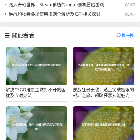
踏入奇幻世界，Steam移植的rogue随机冒险游戏
08/07
逆战购物券叠加使用规则全解析及知乎相关探讨
08/07
随便看看
换一换
解决CSGO准星工坊打不开的困
逆战狂暴无敌，踏上突破极限的
扰及应对办法
战斗之旅，领略狂暴技能魅力