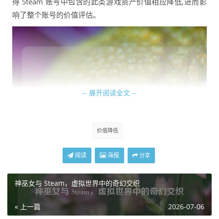
得 Steam 账号中包含的此类游戏资产价值相应降低,进而影
响了整个账号的价值评估。
-- 展开阅读全文 --
价值降低
阅读
海报
分享
游戏账号封禁风险的增加也对 Steam 账号价值产生了负面影
响，Steam 平台对于违规行为的打击力度不断加强，一旦账
神巫女与 Steam，虚拟世界中的奇幻交织
号被发现存在作弊、恶意交易、违反社区规定等行为，极有
« 上一篇
2026-07-06
可能被封禁，一个随时面临封禁风险的账号，其价值自然会