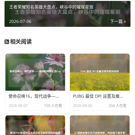
大幅缩水，玩家们在购买 Steam 账号时，也会更加谨慎地考
王者荣耀知名英雄大盘点，峡谷中的璀璨星辰
虑账号的安全性和违规记录，那些有过不良记录或潜在封禁
风险的账号,往往难以获得较高的价格评估。
2026-07-06
下一篇 »
Steam 平台政策的变化也在一定程度上影响了账号价值，平
台对于游戏激活码的管理方式调整，使得一些通过不正当手
相关阅读
段获取大量游戏激活码并绑定在账号上的行为受到限制，这
样一来，那些看似拥有丰富游戏库的账号，由于其中部分游
戏获取途径不正规，其实际价值也会降低，平台可能会根据
市场情况对某些游戏的价格进行调整，或者推出新的优惠活
动，这也会间接影响到账号中相关游戏资产的价值,从而拉低
整个账号的价值。
使命召唤16，现代战争——澳洲的精彩之选Cod16
PUBG 最佳 DPI 设置及推荐鼠标指南
Steam 账号价值降低带来的影响是多方面的，对于玩家而
言，自己投入大量时间和金钱打造的账号价值下降，会让他
2026-08-07
150 人在看
2026-08-06
204 人在看
们感到一种失落感，尤其是那些花费大量精力收集游戏、提
升账号等级和成就的玩家，看到账号价值不如从前，可能会
对自己在游戏世界中的付出产生质疑，账号价值降低也可能