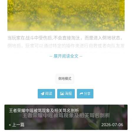
当玩家在战斗中受伤后,不会直接淘汰，而是进入倒地状态，
倒地后，玩家可以通过特定的操作来进行自救或者向队友发
出求救信号，迅速点击屏幕上相应的自救按钮，玩家就有机
-- 展开阅读全文 --
会自己爬起来继续战斗，但这需要一定的时间和血量条件，
如果玩家没有选择自救，那么就只能等待队友的救援。
倒地模式
队友在发现队友倒地后,要尽快前往救援，靠近倒地队友后，
会出现救援提示，点击即可将队友扶起，扶起队友后，队友
阅读
海报
分享
会恢复一定的血量和状态，重新投入战斗。
在倒地模式下,玩家需要更加注重团队协作，因为一旦有队友
王者荣耀中瑶被骂现象及相关骂名剖析
倒地，整个团队的战斗力就会受到影响，所以要及时沟通，
合理安排救援和战斗策略，倒地的玩家也不能完全放弃，要
« 上一篇
2026-07-06
尽量为队友提供信息，比如告知敌人的位置等，增加团队获