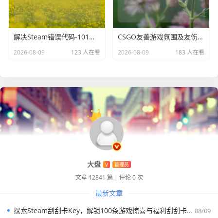
解决Steam错误代码-101致无法云同步的困扰
CSGO友善游戏氛围及友伤相关探讨
2026-08-09
123 人在看
2026-08-09
183 人在看
大盘
V
管理员
文章 12841 篇
|
评论 0 次
最新文章
探索Steam刮刮卡Key，解锁100条游戏惊喜与福利刮刮卡奖励清单
08/09