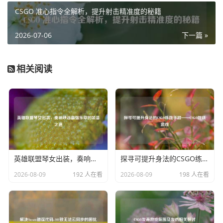
CSGO 准心指令全解析，提升射击精准度的秘籍
胜的机会。
倒地模式让和平精英的战斗更加富有策略性和紧张感,玩家们
2026-07-06
下一篇 »
需要充分发挥团队精神，才能在这个独特的模式中取得胜
利，无论是自救还是救援队友，每一个环节都考验着玩家的
相关阅读
操作技巧和团队配合能力，为玩家带来了全新的游戏乐趣。
英雄联盟琴女出装，奏响峡谷最强乐章的装备之道
探寻可提升身法的CSGO练跳手游——CSGO跳跃游戏
2026-08-09
192 人在看
2026-08-09
198 人在看