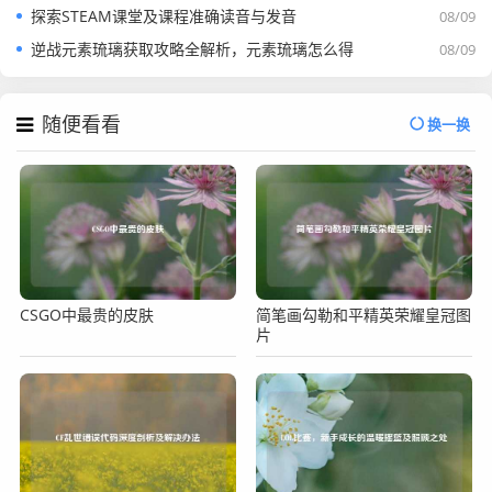
探索STEAM课堂及课程准确读音与发音
08/09
逆战元素琉璃获取攻略全解析，元素琉璃怎么得
08/09
随便看看
换一换
CSGO中最贵的皮肤
简笔画勾勒和平精英荣耀皇冠图
片