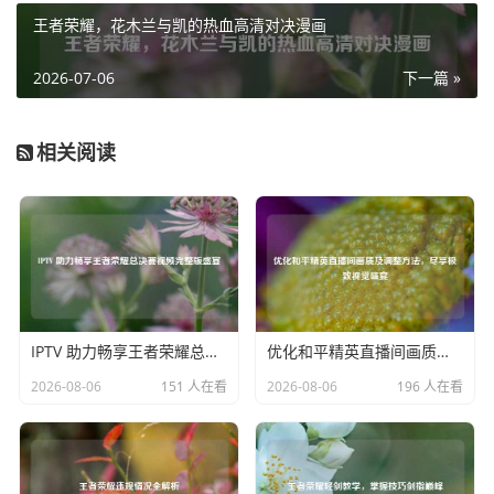
王者荣耀，花木兰与凯的热血高清对决漫画
提升攻速的关键途径，玩家需要根据实际情况选择合适的装
备，像闪电匕首、末世等，这些装备能为嬴政提供一定的攻
2026-07-06
下一篇 »
速加成，同时还附带其他属性，增强他的综合战斗能力，铭
文方面，狩猎、心眼等铭文的组合也能为嬴政带来攻速提
升，让他在游戏初期就能拥有一定的攻速优势。
相关阅读
嬴政的攻速调整需要玩家在游戏过程中不断摸索和实践,根据
不同的对局情况，灵活调整出装和铭文，找到最适合嬴政发
挥的攻速数值，才能在战场上发挥出嬴政的最大威力，带领
团队走向胜利，攻速对于嬴政在王者荣耀中的表现起着至关
重要的作用，合理运用攻速，嬴政就能在游戏中展现出强大
的统治力。
IPTV 助力畅享王者荣耀总决赛视频完整版盛宴
优化和平精英直播间画质及调整方法，尽享极致视觉盛宴
2026-08-06
151 人在看
2026-08-06
196 人在看