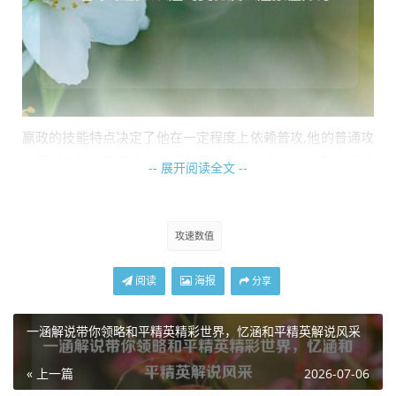
嬴政的技能特点决定了他在一定程度上依赖普攻,他的普通攻
击可以发射出穿透性的能量弹幕，对一条直线上的敌人造成
-- 展开阅读全文 --
伤害，当攻速提升后，这些弹幕的发射频率加快，在对线时
能更频繁地对敌方英雄进行消耗，让对手难以靠近补兵和回
复血量。
攻速数值
在团战中,攻速嬴政能持续不断地向敌方阵营倾泻弹幕，比如
阅读
海报
分享
在一场激烈的团战中，嬴政凭借较高的攻速，不断地射出弹
幕，对敌方前排造成可观的伤害，同时也能干扰敌方后排的
一涵解说带你领略和平精英精彩世界，忆涵和平精英解说风采
输出环境，敌方英雄如果想要靠近嬴政进行攻击，就会被密
集的弹幕所阻拦，大大降低了他们的输出效率。
« 上一篇
2026-07-06
嬴政的攻速提升也并非毫无限制,游戏中的装备和铭文搭配是