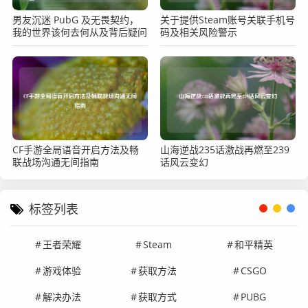
男友沉迷 PubG 及无畏契约，
关于提供Steam账号关联手机号
我的世界该何去何从及背后疑问
码及相关风险警示
CF手游全局语音开启方法及畅
山海逆战235话激战再燃至239
联战场沟通无间指南
话风云变幻
标签列表
王者荣耀
Steam
和平精英
游戏体验
获取方法
CSGO
解决办法
获取方式
PUBG