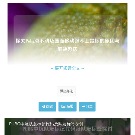
-- 展开阅读全文 --
游戏设置也可能影响滑动操作，某些玩家可能不小心更改了
解决办法
控制设置中的灵敏度参数，如果灵敏度设置得过低，那么在
滑动屏幕时，角色或视角的移动幅度就会很小，看起来就像
阅读
海报
分享
是滑不动，一些辅助功能的开启也可能产生干扰，开启了不
恰当的瞄准辅助或其他与操作相关的辅助选项，可能会与正
PUBG中坑队友标记代码及队友标签探讨
常的滑动操作产生冲突,导致滑不动的情况出现。