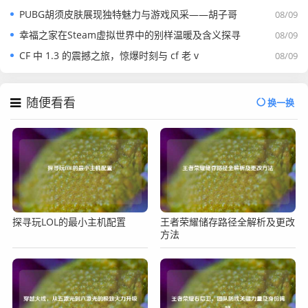
PUBG胡须皮肤展现独特魅力与游戏风采——胡子哥
08/09
幸福之家在Steam虚拟世界中的别样温暖及含义探寻
08/09
CF 中 1.3 的震撼之旅，惊爆时刻与 cf 老 v
08/09
随便看看
换一换
探寻玩LOL的最小主机配置
王者荣耀储存路径全解析及更改
方法