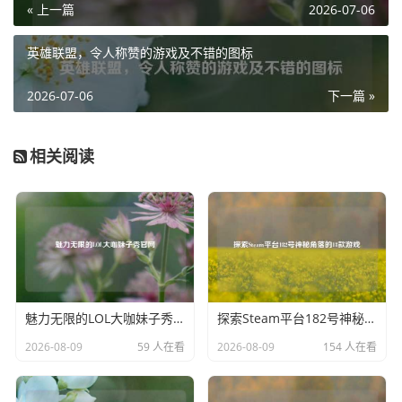
« 上一篇
2026-07-06
网络问题也不容忽视，不稳定的网络连接会使游戏数据传输
不及时，当玩家滑动屏幕发出指令时，由于网络延迟，游戏
英雄联盟，令人称赞的游戏及不错的图标
客户端不能及时接收到并执行，从而造成滑不动的假象，比
如在网络信号不好的环境下玩游戏，就很容易出现这种情
2026-07-06
下一篇 »
况，玩家会发现滑动屏幕后,角色的动作有明显延迟或者根本
没有反应。
相关阅读
游戏本身的 bug 也可能导致滑不动，Pubg 作为一款大型游
戏，偶尔会出现一些程序漏洞，这些漏洞可能会影响到游戏
的正常操作逻辑，导致滑动功能出现异常，开发团队会不断
更新游戏来修复这些问题，但在更新之前，玩家可能会受到
这些 bug 的影响。
针对 Pubg 滑不动的问题，玩家可以尝试多种解决办法，检
魅力无限的LOL大咖妹子秀官网
探索Steam平台182号神秘角落的18款游戏
查硬件设备，确保手机或电脑的性能能够满足游戏运行要
2026-08-09
59 人在看
2026-08-09
154 人在看
求，比如清理手机缓存、升级电脑硬件驱动等，仔细检查游
戏设置，将控制灵敏度调整到合适的数值，关闭不必要的辅
助功能，优化网络环境，切换到更稳定的网络连接，如从 Wi