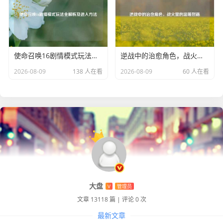
-Fi 切换到移动数据，或者反之，以找到最佳网络状态，如果
问题仍然存在，关注游戏官方论坛或社交媒体，了解是否有
其他玩家遇到类似问题以及开发团队是否发布了相关解决方
案，同时也可以向客服反馈，以便及时解决游戏中的异常情
使命召唤16剧情模式玩法全解析及进入方法
逆战中的治愈角色，战火里的温暖慰藉
况，让玩家能够顺畅地享受 Pubg 的游戏体验。
2026-08-09
138 人在看
2026-08-09
60 人在看
大盘
V
管理员
文章 13118 篇
|
评论 0 次
最新文章