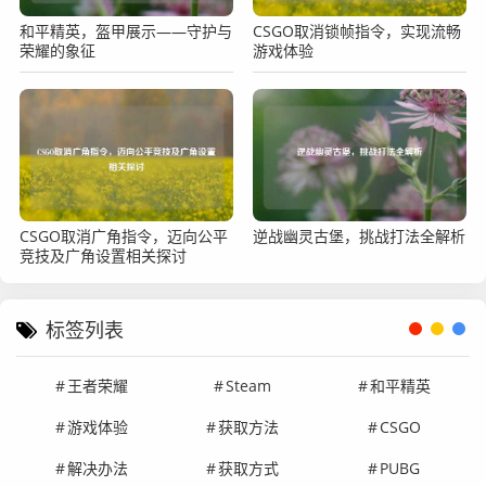
和平精英，盔甲展示——守护与
CSGO取消锁帧指令，实现流畅
荣耀的象征
游戏体验
CSGO取消广角指令，迈向公平
逆战幽灵古堡，挑战打法全解析
竞技及广角设置相关探讨
标签列表
王者荣耀
Steam
和平精英
游戏体验
获取方法
CSGO
解决办法
获取方式
PUBG