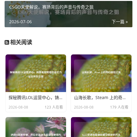
着玩家，玩家扮演的角色在全球各地执行各种危险任务，与
CSGO天使解说，赛场背后的声音与传奇之狙
敌人展开激烈对抗，剧情中穿插着各种惊险的追逐、激烈的
战斗以及感人至深的情节转折，让玩家沉浸其中,仿佛亲身经
2026-07-06
下一篇 »
历了一场波澜壮阔的现代战争传奇。
19 款 COD16 还注重玩家的社交互动体验，玩家可以与好友
相关阅读
组队，共同征战战场，分享游戏中的喜怒哀乐，游戏内的排
行榜、成就系统等，也激励着玩家不断挑战自我，提升游戏
技巧,追求更高的荣誉。
19 款 COD16 凭借其出色的画面、丰富的玩法、精彩的剧情
以及良好的社交体验，成为了使命召唤系列中一颗耀眼的明
星，为广大游戏爱好者带来了一场无与伦比的游戏盛宴。
探秘腾讯LOL运营中心，铸就电竞辉煌的幕后力量及所在位置
山海长歌，Steam 上的奇幻冒险之旅
2026-08-08
123 人在看
2026-08-08
179 人在看