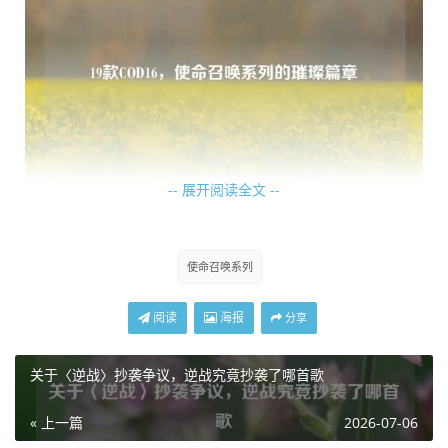
-- 展开阅读全文 --
其游戏玩法丰富多样，经典的多人对战模式依旧充满了竞技
性与策略性，各种精心设计的地图，为玩家提供了不同的战
使命召唤系列
斗环境和战术选择，从狭窄的街道巷战到开阔的军事基地攻
防，玩家需要根据地图特点灵活运用战术，与队友密切配
阅读
海报
分享
合，才能在枪林弹雨中取得胜利，而且武器系统十分丰富，
众多不同类型的枪支各具特色，玩家可以根据自己的游戏风
关于〈逆战〉抄袭争议，逆战究竟抄袭了哪首歌
格进行改装和搭配,打造出属于自己的专属武器。
« 上一篇
2026-07-06
单人剧情模式同样精彩绝伦，它以紧张刺激的故事情节吸引