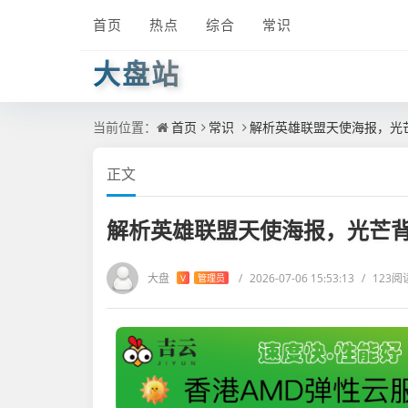
首页
热点
综合
常识
大盘站
当前位置：
首页
常识
解析英雄联盟天使海报，光
正文
解析英雄联盟天使海报，光芒
大盘
/
2026-07-06 15:53:13
/
123阅
V
管理员