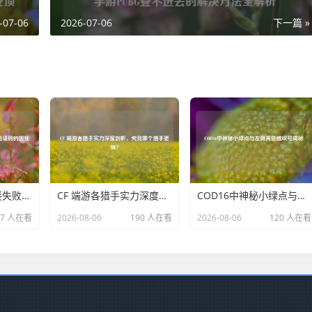
-07-06
2026-07-06
下一篇 »
解决PUBG邮箱连接失败及收不到验证码的困扰
CF 端游各猎手实力深度剖析，究竟哪个猎手更强？
COD16中神秘小绿点与左侧黄色感叹号揭秘
67 人在看
2026-08-06
190 人在看
2026-08-06
120 人在看