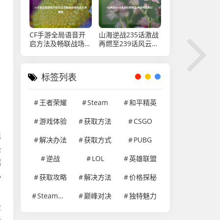
CF手游全局语音开
山海逆战235话激战
启方法及畅联战场沟
再燃至239话风云变
通无间指南
幻
标签列表
王者荣耀
Steam
和平精英
游戏体验
获取方法
CSGO
现
解决办法
获取方式
PUBG
经
逆战
LOL
英雄联盟
燃
心
获取攻略
解决方法
价格探秘
Steam游戏
巅峰对决
独特魅力
金