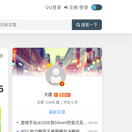
QQ登录
注册/
登录
搜索一下
6
大盘
V
管理员
文章 12440 篇
|
评论 0 次
最新文章
游戏平台从IQXE到Steam的变迁及体验
08/06
IPTV 助力畅享王者荣耀总决赛视频完整版盛宴
08/06