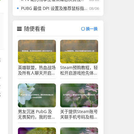
PUBG 最佳 DPI 设置及推荐鼠标指南
08/06
随便看看
换一换
魅
英雄联盟，热血战场
Steam预购教程，轻
及所有人聊天开启方
松开启游戏抢先体验
法
之旅
传
它
邪
男友沉迷 PubG 及
关于提供Steam账号
无畏契约，我的世界
关联手机号码及相关
该何去何从及背后疑
风险警示
问