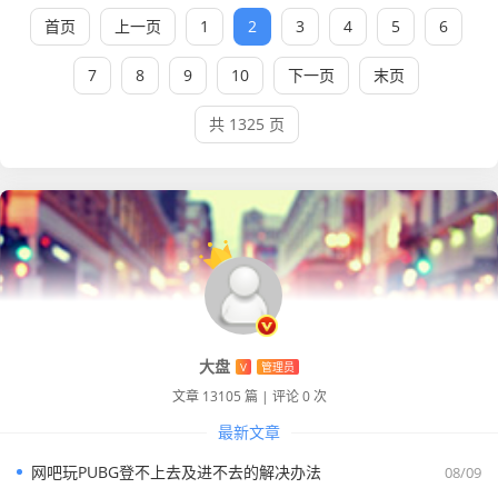
首页
上一页
1
2
3
4
5
6
7
8
9
10
下一页
末页
共 1325 页
大盘
V
管理员
文章 13105 篇
|
评论 0 次
最新文章
网吧玩PUBG登不上去及进不去的解决办法
08/09