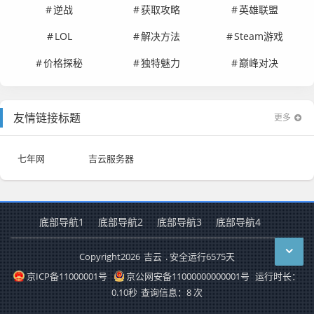
逆战
获取攻略
英雄联盟
LOL
解决方法
Steam游戏
价格探秘
独特魅力
巅峰对决
友情链接标题
更多
七年网
吉云服务器
底部导航1
底部导航2
底部导航3
底部导航4
Copyright
2026
吉云
. 安全运行
6575
天
京ICP备11000001号
京公网安备11000000000001号
运行时长：
0.10秒
查询信息：8 次